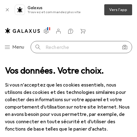
Galaxus
Vers l'app
Trouvez et commandez plus vite
Paramètres
Compte client
Listes de comparaison
Listes d'envies
Panier
Navigation par catégorie
Menu
Recherche
Vos données. Votre choix.
Tout l'assortiment
IT + multimédia
Périphériques
Périphériques
Si vous n’acceptez que les cookies essentiels, nous
utilisons des cookies et des technologies similaires pour
collecter des informations sur votre appareil et votre
Découvrir
Forum
comportement d’utilisation sur notre site Internet. Nous
en avons besoin pour vous permettre, par exemple, de
Test de produit
vous connecter en toute sécurité et d’utiliser des
fonctions de base telles que le panier d’achats.