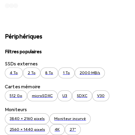
Périphériques
Filtres populaires
SSDs externes
4 To
2 To
8 To
1 To
2000 MB/s
Cartes mémoire
512 Go
microSDXC
U3
SDXC
V30
Moniteurs
3840 x 2160 pixels
Moniteur incurvé
2560 x 1440 pixels
4K
27"