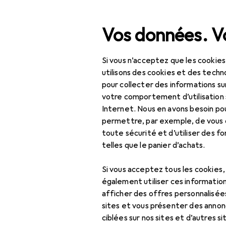
Recherche
Vos données. Vo
Si vous n’acceptez que les cookies
Navigation par catégorie
Tout l'assortiment
IT +
Tout l'assortiment
utilisons des cookies et des techno
pour collecter des informations su
Chargeur de
IT + multimédia
votre comportement d’utilisation 
Internet. Nous en avons besoin po
Périphériques
permettre, par exemple, de vous
toute sécurité et d’utiliser des f
Alimentation
Produits
Forum
telles que le panier d’achats.
Batteries
Si vous acceptez tous les cookies
Chargeur de secours
également utiliser ces information
afficher des offres personnalisée
Chargeurs
sites et vous présenter des annonc
Connecteur
ciblées sur nos sites et d’autres si