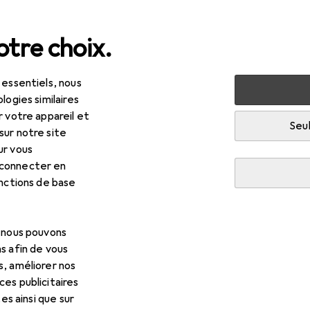
tre choix.
 essentiels, nous
 multimédia
Périphériques
Alimentation
Chargeur de
logies similaires
r votre appareil et
 secours
· Batterie externe
Seul
sur notre site
ur vous
 connecter en
onctions de base
, nous pouvons
s afin de vous
s, améliorer nos
es publicitaires
tes ainsi que sur