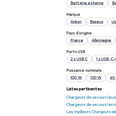
Batterie externe
Ba
Marque
Anker
Baseus
U
Pays d'origine
France
Allemagne
Ports USB
2 x USB C
1 x USB-C
Puissance nominale
100 W
130 W
65
Listes pertinentes
Chargeurs de secours les p
Chargeurs de secours les 
Les meilleurs Chargeurs d