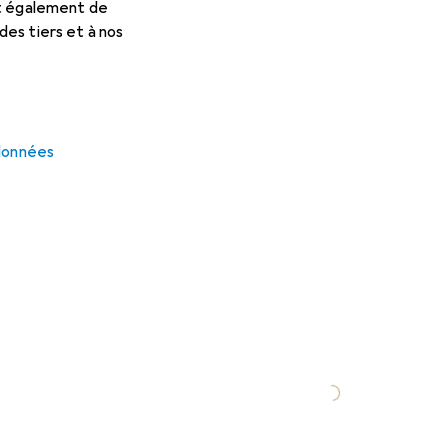
et également de
es tiers et à nos
 données