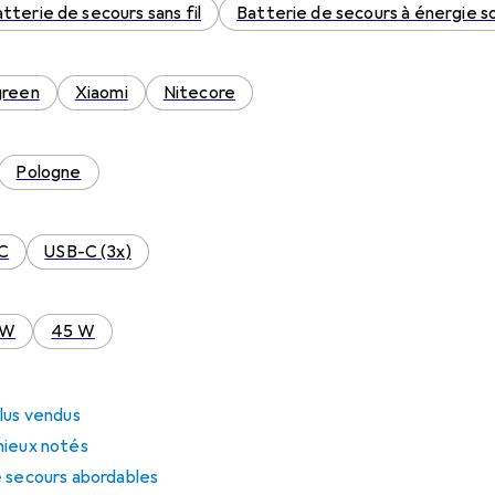
tterie de secours sans fil
Batterie de secours à énergie so
green
Xiaomi
Nitecore
Pologne
-C
USB-C (3x)
 W
45 W
lus vendus
mieux notés
e secours abordables