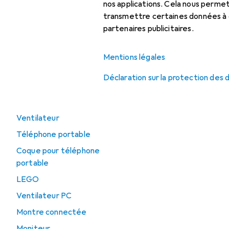
nos applications. Cela nous perm
Vous réglez vos achats av
Bureau + papeterie
transmettre certaines données à d
Bons d'achat
partenaires publicitaires.
Déstockage
Vous réglez vos achats en t
Avoirs
Mentions légales
Top 10 catégories
Vous réglez vos achats en
Déclaration sur la protection des
Carte graphique
Manette
Ventilateur
Téléphone portable
Coque pour téléphone
portable
LEGO
Ventilateur PC
Montre connectée
Moniteur