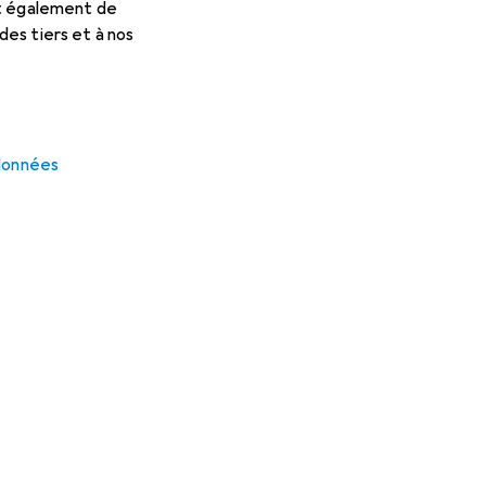
et également de
ec votre compte PayPal.
es tiers et à nos
otalité ou en partie avec un bon d'achat.
 totalité ou en partie avec des avoirs de vos commandes précé
 données