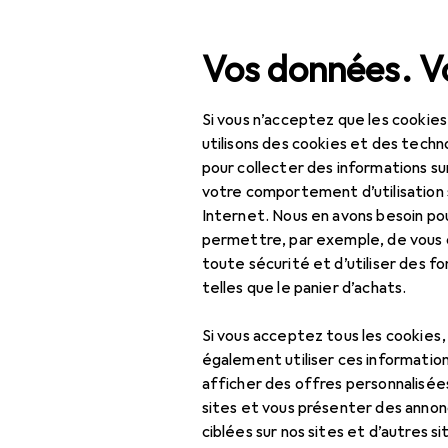
Recherche
Vos données. Vo
Si vous n’acceptez que les cookies
Modes de p
Navigation par catégorie
IT + multimédia
utilisons des cookies et des techno
pour collecter des informations su
Habitat
votre comportement d’utilisation 
Carte de crédit ou de
Internet. Nous en avons besoin po
Bricolage + jardin
permettre, par exemple, de vous
Vous réglez vos achats ave
toute sécurité et d’utiliser des f
Intérieur
MasterCard
telles que le panier d’achats.
Sports
Visa
Si vous acceptez tous les cookies
Veuillez noter que le mon
Jouets
également utiliser ces information
livrable. En cas d'annulati
afficher des offres personnalisée
Beauté + santé
votre compte client.
sites et vous présenter des annonc
PayPal
Érotique
ciblées sur nos sites et d’autres si