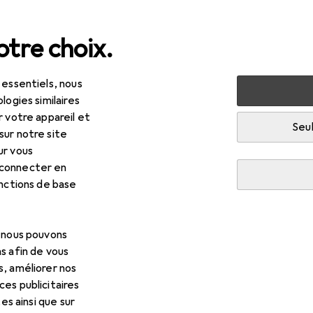
tre choix.
 essentiels, nous
aiement
logies similaires
r votre appareil et
Seul
sur notre site
 débit
ur vous
 connecter en
c l'une des cartes suivantes:
onctions de base
, nous pouvons
tant est débité de la carte de crédit même si la marchandise 
s afin de vous
on, nous vous remboursons la totalité du montant sur votre cart
s, améliorer nos
es publicitaires
tes ainsi que sur