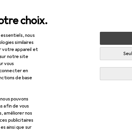
tre choix.
 essentiels, nous
 multimédia
Périphériques
Souris + claviers
logies similaires
r votre appareil et
iers
Seul
sur notre site
ur vous
 connecter en
onctions de base
, nous pouvons
s afin de vous
s, améliorer nos
es publicitaires
tes ainsi que sur