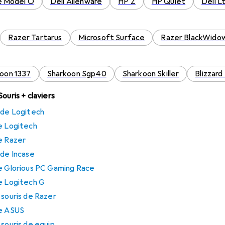
e Model O
Dell Alienware
HP Z
HP Quiet
Dell L
Razer Tartarus
Microsoft Surface
Razer BlackWido
oon 1337
Sharkoon Sgp40
Sharkoon Skiller
Blizzar
ouris + claviers
 de Logitech
e Logitech
e Razer
 de Incase
de Glorious PC Gaming Race
de Logitech G
 souris de Razer
de ASUS
 souris de equip