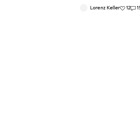
Lorenz Keller
12 likes
12
15 
1