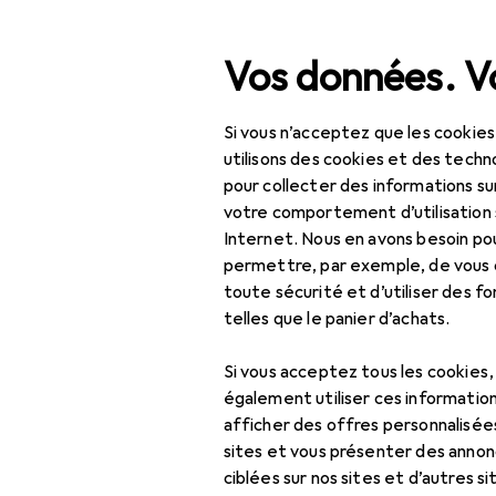
Recherche
Vos données. Vo
Si vous n’acceptez que les cookies
Navigation par catégorie
Tout l'assortiment
IT +
Tout l'assortiment
utilisons des cookies et des techno
pour collecter des informations su
Souris + clav
IT + multimédia
votre comportement d’utilisation 
Internet. Nous en avons besoin po
Périphériques
permettre, par exemple, de vous
toute sécurité et d’utiliser des f
Souris + claviers
Découvrir
Forum
telles que le panier d’achats.
Capuchon
Point de vue
Si vous acceptez tous les cookies
Clavier
également utiliser ces information
afficher des offres personnalisée
Souris
sites et vous présenter des annonc
Souris + clavier :
ciblées sur nos sites et d’autres si