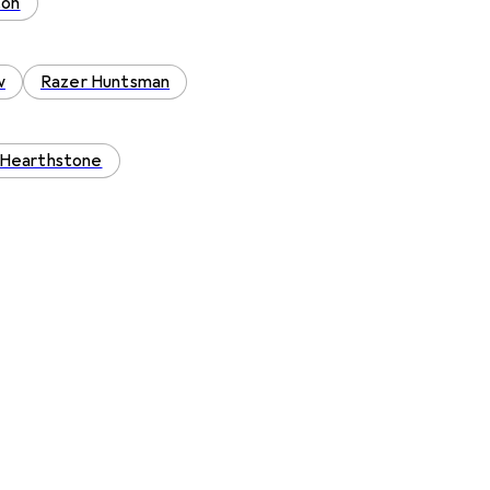
ton
w
Razer Huntsman
d Hearthstone