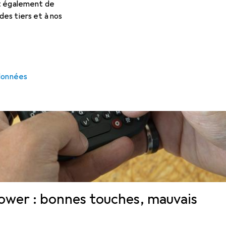
et également de
es tiers et à nos
 données
Power : bonnes touches, mauvais