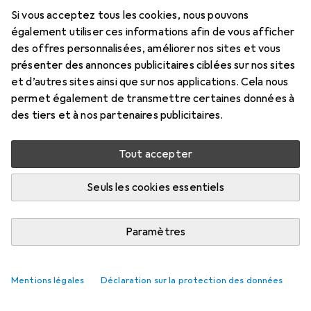
Si vous acceptez tous les cookies, nous pouvons
également utiliser ces informations afin de vous afficher
des offres personnalisées, améliorer nos sites et vous
présenter des annonces publicitaires ciblées sur nos sites
et d’autres sites ainsi que sur nos applications. Cela nous
permet également de transmettre certaines données à
des tiers et à nos partenaires publicitaires.
Tout accepter
Seuls les cookies essentiels
Apple supprime la prise en charge des
disques chiffrés dans le système de
Paramètres
fichiers HFS+
Samuel Buchmann
89 likes
89
8 commentaires
8
Mentions légales
Déclaration sur la protection des données