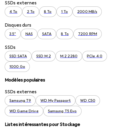
SSDs externes
4 To
2 To
8 To
1 To
2000 MB/s
Disques durs
3.5"
NAS
SATA
8 To
7200 RPM
SSDs
SSD SATA
SSD M.2
M.2 2280
PCIe 4.0
1000 Go
Modèles populaires
SSDs externes
Samsung T9
WD My Passport
WD C50
WD Game Drive
Samsung T5 Evo
Listes intéressantes pour Stockage