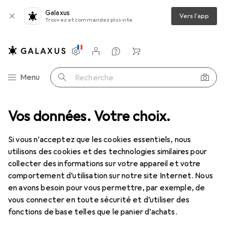
Galaxus
Vers l'app
Trouvez et commandez plus vite
Paramètres
Compte client
Listes de comparaison
Listes d'envies
Panier
Navigation par catégorie
Menu
Recherche
out l'assortiment
Vos données. Votre choix.
IT + multimédia
Périphériques
Stockage
Stockage
Si vous n’acceptez que les cookies essentiels, nous
utilisons des cookies et des technologies similaires pour
collecter des informations sur votre appareil et votre
Découvrir
Forum
comportement d’utilisation sur notre site Internet. Nous
en avons besoin pour vous permettre, par exemple, de
Nouveautés + tendances
vous connecter en toute sécurité et d’utiliser des
fonctions de base telles que le panier d’achats.