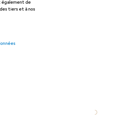
et également de
es tiers et à nos
 données