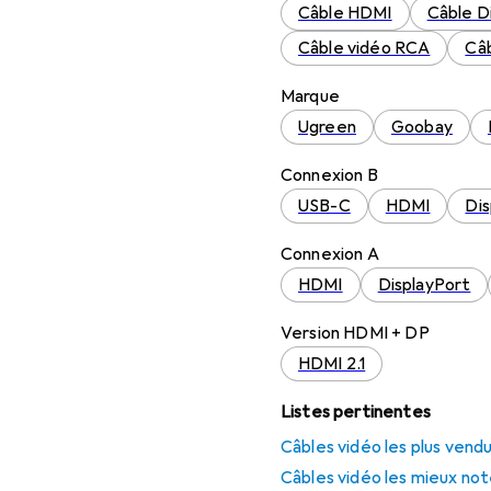
Câble HDMI
Câble D
Câble vidéo RCA
Câb
Marque
Ugreen
Goobay
Connexion B
USB-C
HDMI
Dis
Connexion A
HDMI
DisplayPort
Version HDMI + DP
HDMI 2.1
Listes pertinentes
Câbles vidéo les plus vend
Câbles vidéo les mieux no