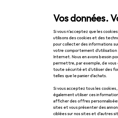
Recherche
Vos données. Vo
Si vous n’acceptez que les cookies
Navigation par catégorie
Tout l'assortiment
IT +
Tout l'assortiment
utilisons des cookies et des techno
pour collecter des informations su
Câble vidéo
IT + multimédia
votre comportement d’utilisation 
Internet. Nous en avons besoin po
Périphériques
permettre, par exemple, de vous
toute sécurité et d’utiliser des f
Câbles
Produits
Forum
telles que le panier d’achats.
Adaptateur audio
Si vous acceptez tous les cookies
Câble : accessoires
également utiliser ces information
afficher des offres personnalisée
Câble audio
sites et vous présenter des annonc
Câble d'alimentation
ciblées sur nos sites et d’autres si