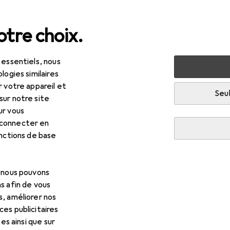
tre choix.
 essentiels, nous
 multimédia
Périphériques
Câbles
Câble vidéo
logies similaires
r votre appareil et
Seul
sur notre site
ur vous
 connecter en
onctions de base
, nous pouvons
s afin de vous
s, améliorer nos
es publicitaires
tes ainsi que sur