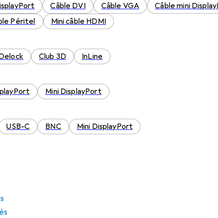
isplayPort
Câble DVI
Câble VGA
Câble mini Displa
le Péritel
Mini câble HDMI
Delock
Club 3D
InLine
playPort
Mini DisplayPort
USB-C
BNC
Mini DisplayPort
us
tés