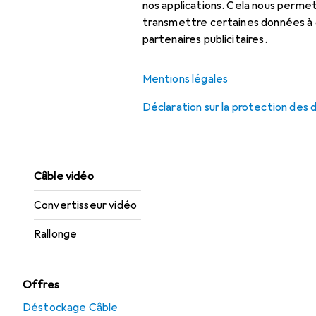
nos applications. Cela nous perm
Câble d'interface
transmettre certaines données à d
partenaires publicitaires.
Câble interne (PC)
Câble pour
Mentions légales
commutateur KVM
Déclaration sur la protection des
Câble réseau
Câble USB
Câble vidéo
Convertisseur vidéo
Rallonge
Offres
Déstockage Câble