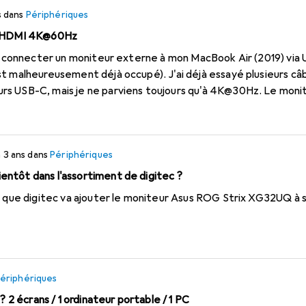
s
dans
Périphériques
ie HDMI 4K@60Hz
de connecter un moniteur externe à mon MacBook Air (2019) via
t malheureusement déjà occupé). J'ai déjà essayé plusieurs câ
s USB-C, mais je ne parviens toujours qu'à 4K@30Hz. Le mon
ibles 4K@60Hz sans problème. J'ai pu atteindre une résolution
 et un hub USB-C. Avec le même hub et le même câble sur mon M
 a 3 ans
dans
Périphériques
 j'ai compris des spécifications du MacBook Air, l'ordinateur p
d'atteindre cette résolution sans problème. Ou ai-je raté quelque chose ?
ntôt dans l'assortiment de digitec ?
e que digitec va ajouter le moniteur Asus ROG Strix XG32UQ à s
ériphériques
? 2 écrans / 1 ordinateur portable / 1 PC