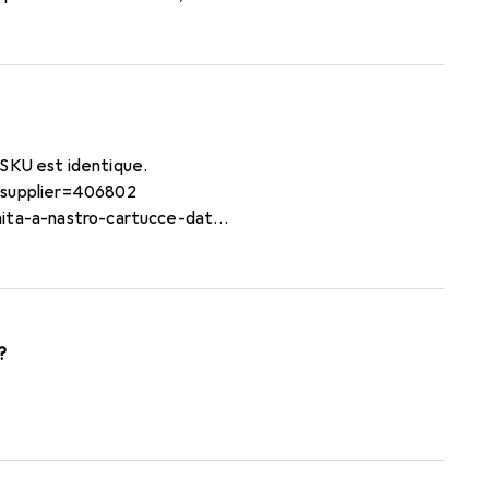
 SKU est identique.
3?supplier=406802
ita-a-nastro-cartucce-dati-
?