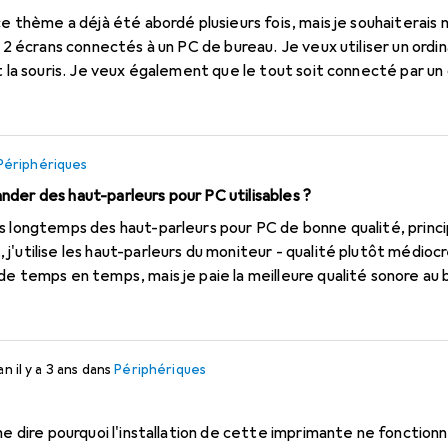
ce thème a déjà été abordé plusieurs fois, mais je souhaiterais 
i 2 écrans connectés à un PC de bureau. Je veux utiliser un ordi
et la souris. Je veux également que le tout soit connecté par u
ce qui est utile ? Station d'accueil ou commutateur ? Merci de v
Périphériques
der des haut-parleurs pour PC utilisables ?
s longtemps des haut-parleurs pour PC de bonne qualité, princi
'utilise les haut-parleurs du moniteur - qualité plutôt médiocr
de temps en temps, mais je paie la meilleure qualité sonore au
 surtout en été quand il fait 30 degrés. Plus j'approfondis le th
strant. Les essais et les rapports d'expérience font se dresser
hinois bon marché de Logitech sont vraiment mauvais. Des siffle
an
il y a 3 ans
dans
Périphériques
'on nous vante comme étant de la camelote est vraiment trist
 suis pas très loin d'une chaîne hi-fi en termes de prix. La deman
embler quelque chose de correct sans que le sang ne coule de vo
me dire pourquoi l'installation de cette imprimante ne fonctionne
e son ? Jouez-vous tous avec des écouteurs ?