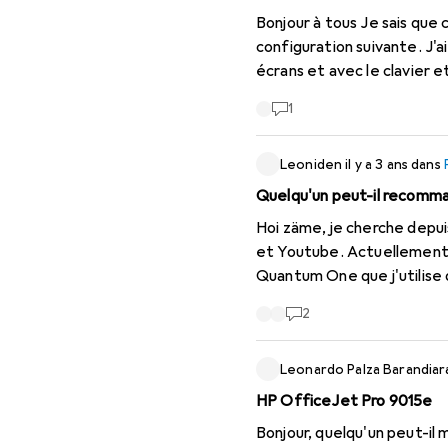
Bonjour à tous Je sais que 
configuration suivante. J'a
écrans et avec le clavier 
connexion sans fil. Qu'est-
1
Leoniden
il y a 3 ans
dans
Quelqu'un peut-il recomman
Hoi zäme, je cherche depui
et Youtube. Actuellement, j
Quantum One que j'utilise 
série d'oreilles chaudes...
2
plus l'ensemble devient fru
particulier les produits c
Leonardo Palza Barandiar
aigus factices... Ce que l
être le meilleur, mais je ne
HP OfficeJet Pro 9015e
fabricant n'a l'idée d'ass
Bonjour, quelqu'un peut-il 
êtes-vous arrangés pour l