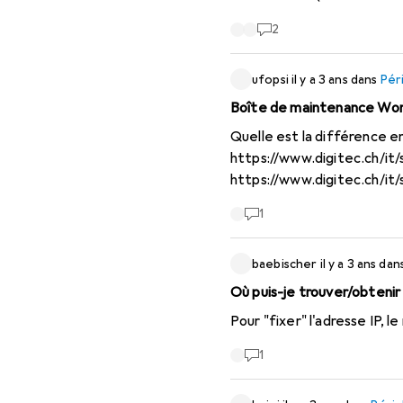
sont non seulement très ab
2
ufopsi
il y a 3 ans
dans
Pér
Boîte de maintenance Wo
Quelle est la différence e
https://www.digitec.ch/i
https://www.digitec.ch/i
23587593
Je fais référence
1
baebischer
il y a 3 ans
dan
Où puis-je trouver/obteni
Pour "fixer" l'adresse IP,
1