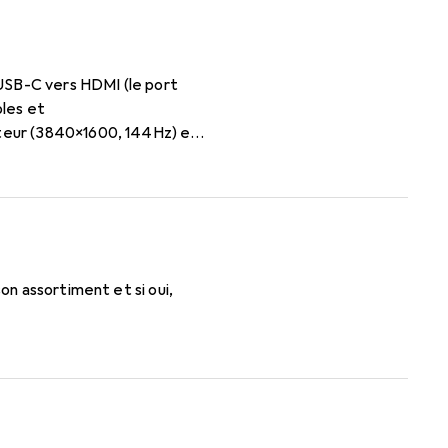
 USB-C vers HDMI (le port
bles et
iteur (3840x1600, 144Hz) et
 de 85Hz avec un autre
acBook, je n'obtiens pas plus
ortable devrait être capable
 Merci beaucoup ! ✌️
on assortiment et si oui,