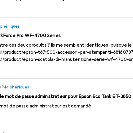
ordables mais aussi très populaires dans d'autres pays.
iphériques
rkForce Pro WF-4700 Series
ntre ces deux produits ? Ils me semblent identiques, puisque le
t/s1/product/epson-t671500-accessori-per-stampanti-681607
t/s1/product/epson-scatola-di-manutenzione-serie-wf-4700-un
 à celui-ci :
https://www.epson.ch/it_CH...
s
Périphériques
r le mot de passe administrateur pour Epson Eco Tank ET-3850 
 le mot de passe administrateur est demandé.