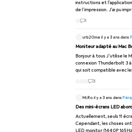
instructions et l'applicati
de l'impression. J'ai pu im
1
urb20me
il y a 3 ans
dans
Moniteur adapté au Mac Bo
Bonjour à tous J'utilise le Mac Book Pro susmentionné à titre personnel et j'ai un ordinateur portable HP avec une
connexion Thunderbolt 3 à 
qui soit compatible avec 
3
Mi.Ro
il y a 3 ans
dans
Péri
Des mini-écrans LED abor
Actuellement, seuls 11 écr
Cependant, les choses ont
LED monitor (1440P 165Hz/1