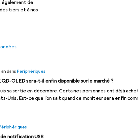
et également de
f
es tiers et à nos
riphériques
uveau modèle, avec uniquement des sorties USB C) vers un tél
e adapté existe-t-il sur le marché ?
 données
n an
dans
Périphériques
D-OLED sera-t-il enfin disponible sur le marché ?
is sa sortie en décembre. Certaines personnes ont déjà acheté
ats-Unis. Est-ce que l'on sait quand ce moniteur sera enfin com
Périphériques
 de notification USB