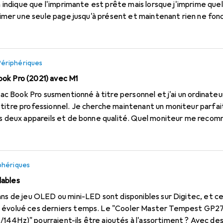
on indique que l'imprimante est prête mais lorsque j'imprime quel
primer une seule page jusqu'à présent et maintenant rien ne fon
Périphériques
ok Pro (2021) avec M1
titre professionnel. Je cherche maintenant un moniteur parfait
les deux appareils et de bonne qualité. Quel moniteur me reco
phériques
dables
ans de jeu OLED ou mini-LED sont disponibles sur Digitec, et ce
 évolué ces derniers temps. Le "Cooler Master Tempest GP27Q
44Hz)" pourraient-ils être ajoutés à l'assortiment ? Avec des p