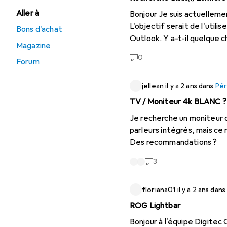
Aller à
Bonjour Je suis actuellement à la recherche de la lampe de notification USB Blink(1) ou de quelque chose d'équivalent.
L'objectif serait de l'util
Bons d'achat
Outlook. Y a-t-il qu
Magazine
0
Forum
jellean
il y a 2 ans
dans
Pér
TV / Moniteur 4k BLANC ?
Je recherche un moniteur o
parleurs intégrés, mais ce n
Des recommandations ?
3
floriana01
il y a 2 ans
dan
ROG Lightbar
Bonjour à l'équipe Digitec