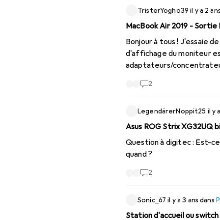
TristerYogho39
il y a 2 an
MacBook Air 2019 - Sort
Bonjour à tous ! J'essaie 
d'affichage du moniteur es
adaptateurs/concentrateur
le câble HDMI sont compat
2
ordinateur portable (Dell)
de 30Hz. L'un d'entre vous a-t-il une configuration similaire et peut-il me recommander un câble ou un adaptateur qui
LegendärerNoppit25
il y
fonctionne ? D'après ce que
Asus ROG Strix XG32UQ bie
Question à digitec : Est-c
quand ?
2
Sonic_67
il y a 3 ans
dans
P
Station d'accueil ou switch 