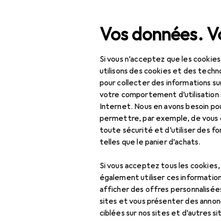
Recherche
Vos données. Vo
Si vous n’acceptez que les cookies
Navigation par catégorie
Tout l'assortiment
IT +
Tout l'assortiment
utilisons des cookies et des techno
pour collecter des informations su
Périphériqu
IT + multimédia
votre comportement d’utilisation 
Internet. Nous en avons besoin po
Périphériques
permettre, par exemple, de vous
Alimentation
toute sécurité et d’utiliser des f
Découvrir
Forum
telles que le panier d’achats.
Câbles
Si vous acceptez tous les cookies
Casques
également utiliser ces information
afficher des offres personnalisée
Haut-parleur PC
83 discussions dans P
sites et vous présenter des annonc
Hub + commutateur
ciblées sur nos sites et d’autres si