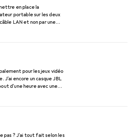
mettre en place la
nateur portable sur les deux
n câble LAN et non par une
otre avis.
palement pour les jeux vidéo
e. J'ai encore un casque JBL
 bout d'une heure avec une
ème des haut-parleurs pour PC,
 les cheveux sur la tête, en
ments de bobine, du bruit, des
e. Le Teufel Concept C semble
de est-elle si faible qu'aucun
s oreilles ? Comment vous
 pas ? J'ai tout fait selon les