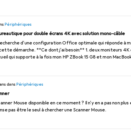
ns
Périphériques
ureautique pour double écrans 4K avec solution mono-câble
. deux moniteurs 4K de 27 pouces de diagonale
ccueil qui supporte à la fois mon HP ZBook 15 G8 et mon MacBook
ation devrait être réalisée à l'aide d'un seul câble, qui gère à la
inateurs portables
ateurs portables personnels, c'est pourquoi une solution de c
 ans
dans
Périphériques
besoins ? Toute recommandation est la bienvenue ! Merci d'avance !
anner
Scanner Mouse disponible en ce moment ? Il n'y en a pas non plus
ense pas être le seul à chercher une Scanner Mouse.