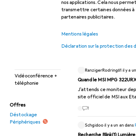
nos applications. Cela nous perm
Trier par
:
Récemment acti
Imprimantes +
transmettre certaines données à d
scanners
partenaires publicitaires.
Hugh10
il y a 3 ans
dans
Pé
Moniteurs
Sortie du Macbook Air (no
Mentions légales
Souris + claviers
Est-ce possible, et un câbl
Déclaration sur la protection des
Stockage
2
Tablette graphique
RanzigerRodring61
il y a u
Vidéoconférence +
Quand le MSI MPG 322URX Q
téléphonie
J'attends ce moniteur depu
site officiel de MSI aux Et
Offres
1
Déstockage
Périphériques
Schgidoo
il y a un an
dans
Recherche Blink(1) Lumière