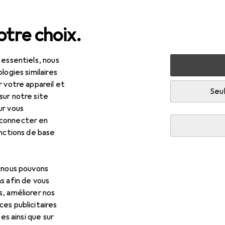
tre choix.
 essentiels, nous
 multimédia
Périphériques
logies similaires
r votre appareil et
es
Seul
sur notre site
ur vous
 connecter en
onctions de base
, nous pouvons
s afin de vous
s, améliorer nos
ériphériques
es publicitaires
tes ainsi que sur