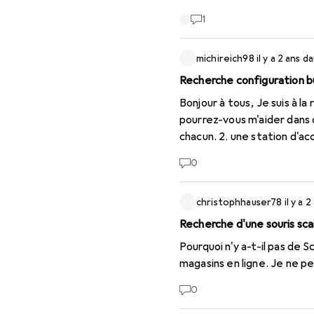
1
michireich98
il y a 2 ans
da
Recherche configuration b
Bonjour à tous, Je suis à la recherche d'une configuration Office optimale qui réponde à mes besoins. Peut-être
pourrez-vous m'aider dans cette démarche. **Ce dont j'ai besoin:** 1
chacun. 2. une station d'a
Max. 3) Idéalement, l'install
0
charge de l'ordinateur portable. **Plus d'infos:** - Je passe régulièrement de mes ord
professionnels à mes ordin
christophhauser78
il y a 2
importante. Avez-vous des suggestions ou des expériences avec des produits spécifiques qui répondent à mes
Recherche d'une souris sc
Pourquoi n'y a-t-il pas de 
magasins en ligne. Je ne p
0