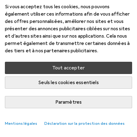
Prix en EUR TVA incl.
Si vous acceptez tous les cookies, nous pouvons
également utiliser ces informations afin de vous afficher
Marque
Évaluations
des offres personnalisées, améliorer nos sites et vous
Plus de produits
6
présenter des annonces publicitaires ciblées sur nos sites
Birkenstock
et d’autres sites ainsi que sur nos applications. Cela nous
permet également de transmettre certaines données à
des tiers et à nos partenaires publicitaires.
Livré entre sam, 22/8 et jeu, 27/8
Plus que 1 pièce en stock chez le fournisseur
Tout accepter
M'informer si le produit est disponible plus tôt
Seuls les cookies essentiels
Ajouter au panier
Paramètres
Comparer
Ajouter à la liste
Mentions légales
Déclaration sur la protection des données
livraison gratuite