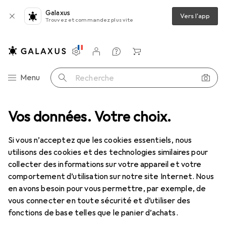
Galaxus
Vers l'app
Trouvez et commandez plus vite
Paramètres
Compte client
Listes de comparaison
Listes d'envies
Panier
Navigation par catégorie
Menu
Recherche
ode
Vos données. Votre choix.
Chaussures
Sandales
Birkenstock Pantoletten Arizona
Si vous n’acceptez que les cookies essentiels, nous
utilisons des cookies et des technologies similaires pour
16 images
collecter des informations sur votre appareil et votre
comportement d’utilisation sur notre site Internet. Nous
EUR
151,06
en avons besoin pour vous permettre, par exemple, de
Birkenstock
Pantoletten Arizona
vous connecter en toute sécurité et d’utiliser des
41
fonctions de base telles que le panier d’achats.