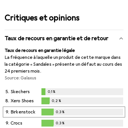
Critiques et opinions
Taux de recours en garantie et de retour
Taux de recours en garantie légale
La fréquence à laquelle un produit de cette marque dans
la catégorie « Sandales » présente un défaut au cours des
24 premiers mois.
Source: Galaxus
5.
Skechers
0,1
%
0,1
%
8.
Xero Shoes
0,2
%
0,2
%
9.
Birkenstock
0,3
%
0,3
%
9.
Crocs
0,3
%