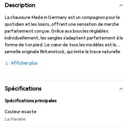
Description
La chaussure Made in Germany est un compagnon pour le
quotidien et les loisirs, offrant une sensation de marche
parfaitement conçue. Grâce aux boucles réglables
individuellement, les sangles s'adaptent parfaitement à la
forme de ton pied. Le cœur de tous les modèles est la
semelle originale Birkenstock, qui imite la trace naturelle
d'un pied dans le sable. Cela permet de marcher dans des
Afficher plus
chaussures Birkenstock comme si l'on était pieds nus.
Avec ses formes anatomiques, elle soutient
parfaitement tes pieds dans le déroulement naturel de la
marche. Les pieds, les articulations et le dos sont
Spécifications
préservés. En même temps, le pied et les muscles des
jambes sont entraînés. Cela favorise la santé et le bien-
Spécifications principales
être.
Couleur exacte
La Havane