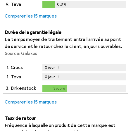
0,3
%
9.
Teva
0,3
%
0,3
%
Comparer les 15 marques
Durée de la garantie légale
Le temps moyen de traitement entre l'arrivée au point
de service et le retour chez le client, en jours ouvrables.
Source: Galaxus
1.
Crocs
i
0
jour
1.
Teva
i
0
jour
3.
Birkenstock
3
jours
3
jours
Comparer les 15 marques
Taux de retour
Fréquence à laquelle un produit de cette marque est