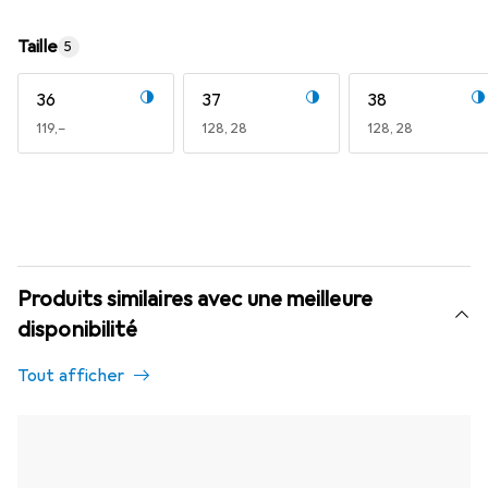
Taille
5
36
37
38
EUR
119,–
EUR
128,28
EUR
128,28
Produits similaires avec une meilleure
disponibilité
Tout afficher