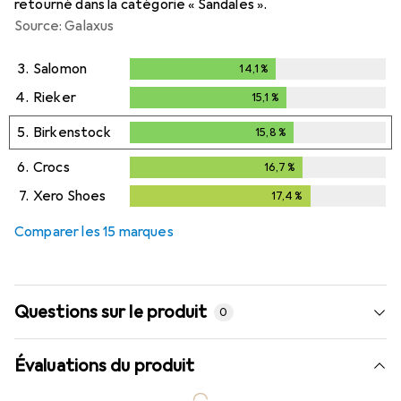
retourné dans la catégorie « Sandales ».
Source: Galaxus
3.
Salomon
14,1
%
14,1
%
4.
Rieker
15,1
%
15,1
%
5.
Birkenstock
15,8
%
15,8
%
6.
Crocs
16,7
%
16,7
%
7.
Xero Shoes
17,4
%
17,4
%
Comparer les 15 marques
Questions sur le produit
0
Évaluations du produit