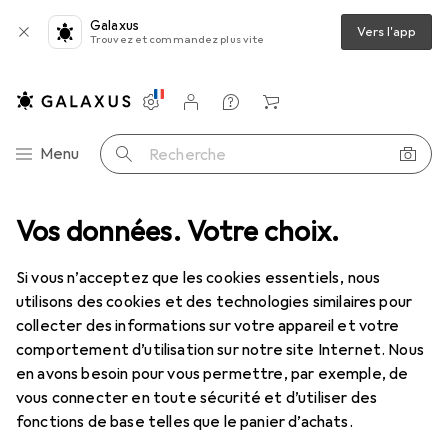
Galaxus
Vers l'app
Trouvez et commandez plus vite
Paramètres
Compte client
Listes de comparaison
Listes d'envies
Panier
Navigation par catégorie
Menu
Recherche
Vos données. Votre choix.
Tout l'assortiment
Mode
Tout en mode
Sacs
Sacs
Si vous n’acceptez que les cookies essentiels, nous
utilisons des cookies et des technologies similaires pour
collecter des informations sur votre appareil et votre
Découvrir
Forum
comportement d’utilisation sur notre site Internet. Nous
en avons besoin pour vous permettre, par exemple, de
vous connecter en toute sécurité et d’utiliser des
fonctions de base telles que le panier d’achats.