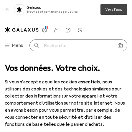
Galaxus
Vers l'app
Trouvez et commandez plus vite
Paramètres
Compte client
Listes de comparaison
Listes d'envies
Panier
Navigation par catégorie
Menu
Recherche
ut l'assortiment
Vos données. Votre choix.
Mode
Tout en mode
Sacs
Sac banane
Sac banane
Si vous n’acceptez que les cookies essentiels, nous
utilisons des cookies et des technologies similaires pour
collecter des informations sur votre appareil et votre
Produits
Forum
comportement d’utilisation sur notre site Internet. Nous
en avons besoin pour vous permettre, par exemple, de
vous connecter en toute sécurité et d’utiliser des
fonctions de base telles que le panier d’achats.