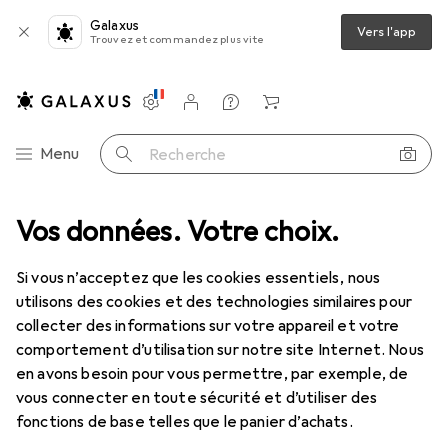
Galaxus
Vers l'app
Trouvez et commandez plus vite
Paramètres
Compte client
Listes de comparaison
Listes d'envies
Panier
Navigation par catégorie
Menu
Recherche
Vos données. Votre choix.
Tout l'assortiment
Mode
Enfants
Enfants
Si vous n’acceptez que les cookies essentiels, nous
utilisons des cookies et des technologies similaires pour
collecter des informations sur votre appareil et votre
Découvrir
Forum
comportement d’utilisation sur notre site Internet. Nous
en avons besoin pour vous permettre, par exemple, de
vous connecter en toute sécurité et d’utiliser des
fonctions de base telles que le panier d’achats.