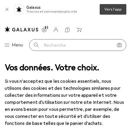
Galaxus
Vers l'app
Trouvez et commandez plus vite
Paramètres
Compte client
Listes de comparaison
Listes d'envies
Panier
Navigation par catégorie
Menu
Recherche
Vos données. Votre choix.
Tout l'assortiment
Mode
Tout en mode
Accessoires
Accessoires
Si vous n’acceptez que les cookies essentiels, nous
utilisons des cookies et des technologies similaires pour
collecter des informations sur votre appareil et votre
Découvrir
Forum
comportement d’utilisation sur notre site Internet. Nous
en avons besoin pour vous permettre, par exemple, de
Best-seller
vous connecter en toute sécurité et d’utiliser des
fonctions de base telles que le panier d’achats.