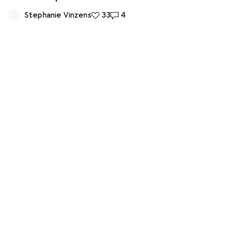
Stephanie Vinzens
33 likes
33
4 commentaires
4