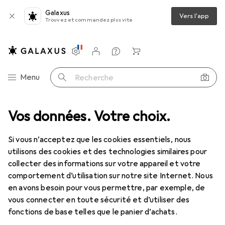
Galaxus
Vers l'app
Trouvez et commandez plus vite
Paramètres
Compte client
Listes de comparaison
Listes d'envies
Panier
Navigation par catégorie
Menu
Recherche
assortiment
Vos données. Votre choix.
Mode
Tout en mode
Chaussures
Ballerines
Ballerines
Si vous n’acceptez que les cookies essentiels, nous
utilisons des cookies et des technologies similaires pour
collecter des informations sur votre appareil et votre
Produits
Forum
comportement d’utilisation sur notre site Internet. Nous
en avons besoin pour vous permettre, par exemple, de
vous connecter en toute sécurité et d’utiliser des
fonctions de base telles que le panier d’achats.