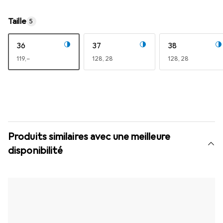
Taille
5
36
37
38
EUR
119,–
EUR
128,28
EUR
128,28
Produits similaires avec une meilleure
disponibilité