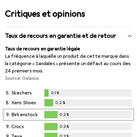
Critiques et opinions
Taux de recours en garantie et de retour
Taux de recours en garantie légale
La fréquence à laquelle un produit de cette marque dans
la catégorie « Sandales » présente un défaut au cours des
24 premiers mois.
Source: Galaxus
5.
Skechers
0,1
%
0,1
%
8.
Xero Shoes
0,2
%
0,2
%
9.
Birkenstock
0,3
%
0,3
%
9.
Crocs
0,3
%
0,3
%
9.
Teva
0,3
%