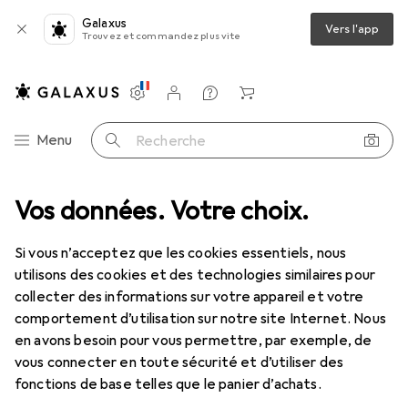
Galaxus
Vers l'app
Trouvez et commandez plus vite
Paramètres
Compte client
Listes de comparaison
Listes d'envies
Panier
Navigation par catégorie
Menu
Recherche
ode
Vos données. Votre choix.
Chaussures
Sandales
Birkenstock Pantoletten Arizona
Si vous n’acceptez que les cookies essentiels, nous
utilisons des cookies et des technologies similaires pour
9 images
collecter des informations sur votre appareil et votre
comportement d’utilisation sur notre site Internet. Nous
EUR
119,–
en avons besoin pour vous permettre, par exemple, de
Birkenstock
Pantoletten Arizona
vous connecter en toute sécurité et d’utiliser des
36
fonctions de base telles que le panier d’achats.