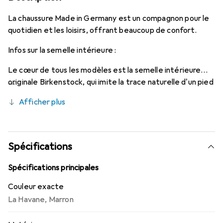
La chaussure Made in Germany est un compagnon pour le
quotidien et les loisirs, offrant beaucoup de confort.
Infos sur la semelle intérieure :
Le cœur de tous les modèles est la semelle intérieure
originale Birkenstock, qui imite la trace naturelle d'un pied
dans le sable. Grâce à cela, marcher dans des chaussures
Afficher plus
Birkenstock donne l'impression de marcher pieds nus.
Avec ses formes anatomiques, elle soutient vos pieds de
manière optimale dans le déroulement naturel de la
marche. Les pieds, les articulations et le dos sont
Spécifications
préservés. En même temps, le pied et les muscles des
jambes sont entraînés. Cela favorise la santé et le bien-
Spécifications principales
être.
Couleur exacte
La Havane
,
Marron