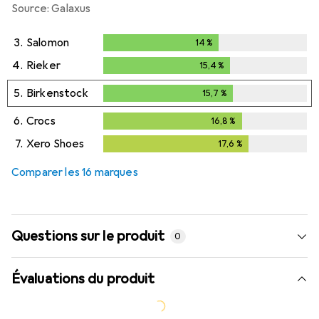
Source: Galaxus
3.
Salomon
14
%
14
%
4.
Rieker
15,4
%
15,4
%
5.
Birkenstock
15,7
%
15,7
%
6.
Crocs
16,8
%
16,8
%
7.
Xero Shoes
17,6
%
17,6
%
Comparer les 16 marques
Questions sur le produit
0
Évaluations du produit