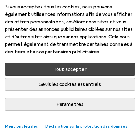
Prix en EUR TVA incl.
Si vous acceptez tous les cookies, nous pouvons
également utiliser ces informations afin de vous afficher
Marque
Évaluations
des offres personnalisées, améliorer nos sites et vous
Plus de produits
6
présenter des annonces publicitaires ciblées sur nos sites
Birkenstock
et d’autres sites ainsi que sur nos applications. Cela nous
permet également de transmettre certaines données à
des tiers et à nos partenaires publicitaires.
Livré entre sam, 22/8 et jeu, 27/8
10 pièces en stock chez le fournisseur
Tout accepter
M'informer si le produit est disponible plus tôt
Seuls les cookies essentiels
Ajouter au panier
Paramètres
Comparer
Ajouter à la liste
Mentions légales
Déclaration sur la protection des données
livraison gratuite