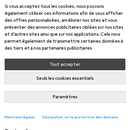
Si vous acceptez tous les cookies, nous pouvons
également utiliser ces informations afin de vous afficher
des offres personnalisées, améliorer nos sites et vous
présenter des annonces publicitaires ciblées sur nos sites
et d’autres sites ainsi que sur nos applications. Cela nous
permet également de transmettre certaines données à
des tiers et à nos partenaires publicitaires.
Tout accepter
Seuls les cookies essentiels
Chiffrement sur Ugreen NAS – UGOS
Pro arrive à maturité
Paramètres
Martin Jud
30 likes
30
9 commentaires
9
Mentions légales
Déclaration sur la protection des données