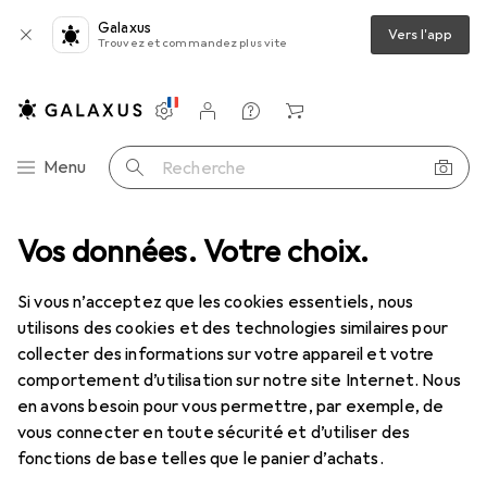
Galaxus
Vers l'app
Trouvez et commandez plus vite
Paramètres
Compte client
Listes de comparaison
Listes d'envies
Panier
Navigation par catégorie
Menu
Recherche
IT + multimédia
Vos données. Votre choix.
Composants PC
Composants PC : accessoires
Composants PC : accessoires
Si vous n’acceptez que les cookies essentiels, nous
utilisons des cookies et des technologies similaires pour
collecter des informations sur votre appareil et votre
Découvrir
Forum
comportement d’utilisation sur notre site Internet. Nous
en avons besoin pour vous permettre, par exemple, de
En coulisse
vous connecter en toute sécurité et d’utiliser des
fonctions de base telles que le panier d’achats.