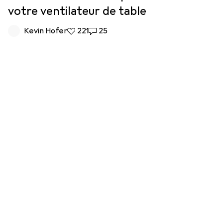
votre ventilateur de table
Kevin Hofer
221 likes
221
25 commentaires
25