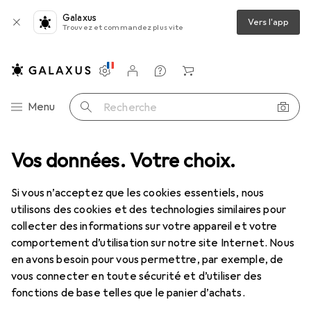
Galaxus
Vers l'app
Trouvez et commandez plus vite
Paramètres
Compte client
Listes de comparaison
Listes d'envies
Panier
Navigation par catégorie
Menu
Recherche
Vos données. Votre choix.
IT + multimédia
Composants PC
Refroidissement par eau
Refroidissement par eau
Si vous n’acceptez que les cookies essentiels, nous
utilisons des cookies et des technologies similaires pour
collecter des informations sur votre appareil et votre
Découvrir
Forum
comportement d’utilisation sur notre site Internet. Nous
en avons besoin pour vous permettre, par exemple, de
En coulisse
vous connecter en toute sécurité et d’utiliser des
fonctions de base telles que le panier d’achats.