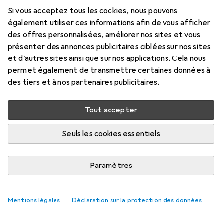
Si vous acceptez tous les cookies, nous pouvons
également utiliser ces informations afin de vous afficher
des offres personnalisées, améliorer nos sites et vous
présenter des annonces publicitaires ciblées sur nos sites
et d’autres sites ainsi que sur nos applications. Cela nous
permet également de transmettre certaines données à
des tiers et à nos partenaires publicitaires.
Tout accepter
Seuls les cookies essentiels
Mon temps avec les refroidissements
d'eau personnalisés est révolu - et ils
Paramètres
ne me manquent pas (encore)
Kevin Hofer
112 likes
112
60 commentaires
60
Mentions légales
Déclaration sur la protection des données