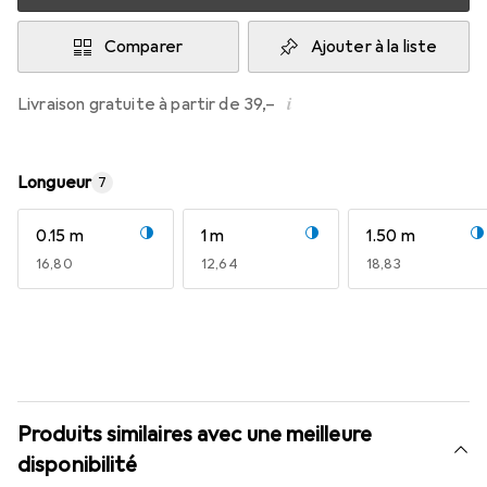
Comparer
Ajouter à la liste
i
Livraison gratuite à partir de 39,–
Longueur
7
0.15 m
1 m
1.50 m
EUR
16,80
EUR
12,64
EUR
18,83
Produits similaires avec une meilleure
disponibilité