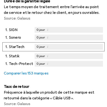
Durée de la garantie légale
Le temps moyen de traitement entre l'arrivée au point
de service et le retour chez le client, en jours ouvrables.
Source: Galaxus
1.
SIGN
i
0
jour
1.
Sonero
i
0
jour
1.
StarTech
i
0
jour
1.
Statik
i
0
jour
1.
Tech-Protect
i
0
jour
Comparer les 153 marques
Taux de retour
Fréquence à laquelle un produit de cette marque est
retourné dans la catégorie « Câble USB ».
Source: Galaxus