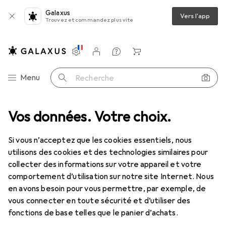
Galaxus
Vers l'app
Trouvez et commandez plus vite
Paramètres
Compte client
Listes de comparaison
Listes d'envies
Panier
Navigation par catégorie
Menu
Recherche
imentation
Vos données. Votre choix.
Chargeurs
Câble USB
StarTech USB3SEXT2MBK
Si vous n’acceptez que les cookies essentiels, nous
utilisons des cookies et des technologies similaires pour
1 Image
collecter des informations sur votre appareil et votre
comportement d’utilisation sur notre site Internet. Nous
REMISE QUANTITATIVE
en avons besoin pour vous permettre, par exemple, de
EUR
12,42
vous connecter en toute sécurité et d’utiliser des
économisez
EUR
2,44
fonctions de base telles que le panier d’achats.
StarTech
USB3SEXT2MBK