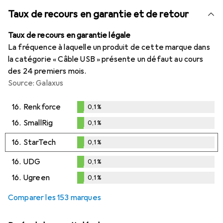
Taux de recours en garantie et de retour
Taux de recours en garantie légale
La fréquence à laquelle un produit de cette marque dans
la catégorie « Câble USB » présente un défaut au cours
des 24 premiers mois.
Source: Galaxus
16.
Renkforce
0,1
%
0,1
%
16.
SmallRig
0,1
%
0,1
%
16.
StarTech
0,1
%
0,1
%
16.
UDG
0,1
%
0,1
%
16.
Ugreen
0,1
%
0,1
%
Comparer les 153 marques