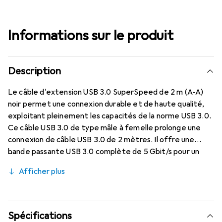
Informations sur le produit
Description
Le câble d'extension USB 3.0 SuperSpeed de 2 m (A-A)
noir permet une connexion durable et de haute qualité,
exploitant pleinement les capacités de la norme USB 3.0.
Ce câble USB 3.0 de type mâle à femelle prolonge une
connexion de câble USB 3.0 de 2 mètres. Il offre une
bande passante USB 3.0 complète de 5 Gbit/s pour un
débit maximal entre les appareils compatibles lorsqu'il est
Afficher plus
utilisé avec un hôte et un appareil USB 3.0. Ce câble
d'extension USB 3.0 se distingue par sa construction de
paire torsadée blindée (STP) de haute qualité, qui
contribue à éviter les interférences électromagnétiques
Spécifications