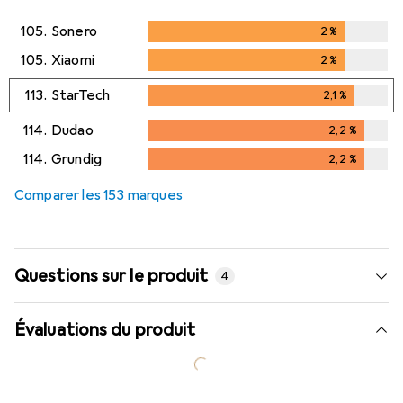
105.
Sonero
2
%
2
%
105.
Xiaomi
2
%
2
%
113.
StarTech
2,1
%
2,1
%
114.
Dudao
2,2
%
2,2
%
114.
Grundig
2,2
%
2,2
%
Comparer les 153 marques
Questions sur le produit
4
Évaluations du produit