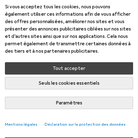
2 m, USB 3.2 Gen 1
Si vous acceptez tous les cookies, nous pouvons
également utiliser ces informations afin de vous afficher
Prix en EUR TVA incl.
des offres personnalisées, améliorer nos sites et vous
présenter des annonces publicitaires ciblées sur nos sites
Marque
Évaluations
et d’autres sites ainsi que sur nos applications. Cela nous
Plus de produits StarTech
50
permet également de transmettre certaines données à
des tiers et à nos partenaires publicitaires.
Livré entre jeu, 20/8 et sam, 22/8
Tout accepter
Plus de 10 pièces en stock chez le fournisseur
M'informer si le produit est disponible plus tôt
Seuls les cookies essentiels
1 pièce
2 pièces
3 pièces
4 pièces
Paramètres
EUR
13,64
EUR
12,42
EUR
11,85
EUR
11,24
par pièce
par pièce
par pièce
par pièce
−
9
%
−
13
%
−
18
%
Mentions légales
Déclaration sur la protection des données
Ajouter 2 pièces au panier