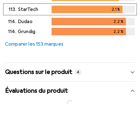
113.
StarTech
2,1
%
2,1
%
114.
Dudao
2,2
%
2,2
%
114.
Grundig
2,2
%
2,2
%
Comparer les 153 marques
Questions sur le produit
4
Évaluations du produit