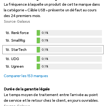
La fréquence à laquelle un produit de cette marque dans
la catégorie « Câble USB » présente un défaut au cours
des 24 premiers mois.
Source: Galaxus
16.
Renkforce
0,1
%
0,1
%
16.
SmallRig
0,1
%
0,1
%
16.
StarTech
0,1
%
0,1
%
16.
UDG
0,1
%
0,1
%
16.
Ugreen
0,1
%
0,1
%
Comparer les 153 marques
Durée de la garantie légale
Le temps moyen de traitement entre l'arrivée au point
de service et le retour chez le client, en jours ouvrables.