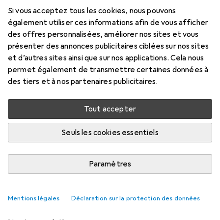
Si vous acceptez tous les cookies, nous pouvons
5 m, USB 3.2 Gen 1, 5 W
également utiliser ces informations afin de vous afficher
Prix en EUR TVA incl.
des offres personnalisées, améliorer nos sites et vous
présenter des annonces publicitaires ciblées sur nos sites
et d’autres sites ainsi que sur nos applications. Cela nous
Marque
Évaluations
permet également de transmettre certaines données à
Plus de produits StarTech
50
des tiers et à nos partenaires publicitaires.
Livré entre jeu, 20/8 et sam, 22/8
Tout accepter
Plus de 10 pièces en stock chez le fournisseur
Seuls les cookies essentiels
M'informer si le produit est disponible plus tôt
Paramètres
Ajouter au panier
Comparer
Ajouter à la liste
Mentions légales
Déclaration sur la protection des données