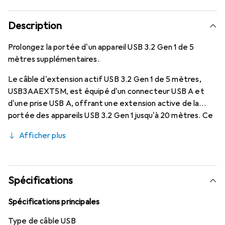
Description
Prolongez la portée d'un appareil USB 3.2 Gen 1 de 5
mètres supplémentaires.
Le câble d'extension actif USB 3.2 Gen 1 de 5 mètres,
USB3AAEXT5M, est équipé d'un connecteur USB A et
d'une prise USB A, offrant une extension active de la
portée des appareils USB 3.2 Gen 1 jusqu'à 20 mètres. Ce
câble d'extension actif USB 3.2 Gen 1 est un câble tout-
Afficher plus
en-un conçu pour surmonter les limitations de distance et
d'alimentation, et il contient des circuits actifs alimentés
par le bus pour garantir une performance au-delà des
limites de longueur des câbles USB standard. Jusqu'à 4 de
Spécifications
ces câbles peuvent être connectés en série, permettant
d'étendre la portée de connexion à un total de 20
Spécifications principales
mètres. Si nécessaire, l'appareil USB peut être alimenté
Type de câble USB
via l'adaptateur secteur universel fourni et une prise