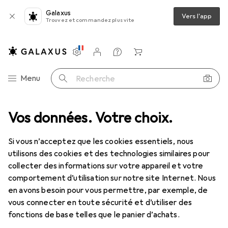
Galaxus
Vers l'app
Trouvez et commandez plus vite
Paramètres
Compte client
Listes de comparaison
Listes d'envies
Panier
Navigation par catégorie
Menu
Recherche
ve USB 3.0 de 5 m - mâle/femelle - câble USB 3.0 SuperSpeed Rallonge
Vos données. Votre choix.
Si vous n’acceptez que les cookies essentiels, nous
utilisons des cookies et des technologies similaires pour
10 images
collecter des informations sur votre appareil et votre
comportement d’utilisation sur notre site Internet. Nous
EUR
109,57
en avons besoin pour vous permettre, par exemple, de
StarTech
Rallonge active USB 3.0 de 5
vous connecter en toute sécurité et d’utiliser des
m - mâle/femelle - câble USB 3.0
fonctions de base telles que le panier d’achats.
SuperSpeed Rallonge