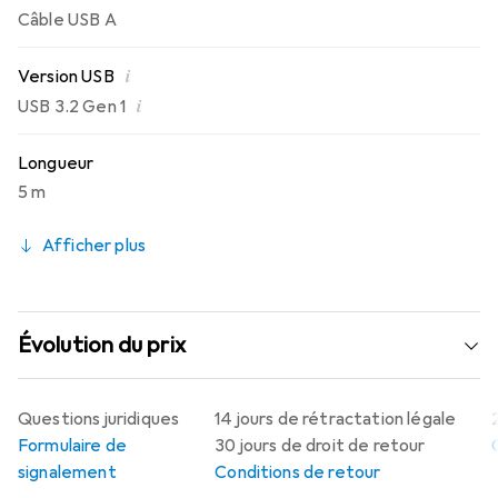
Câble USB A
murale.
i
Version USB
i
USB 3.2 Gen 1
Longueur
5 m
Afficher plus
Évolution du prix
Questions juridiques
14 jours de rétractation légale
Formulaire de
30 jours de droit de retour
signalement
Conditions de retour