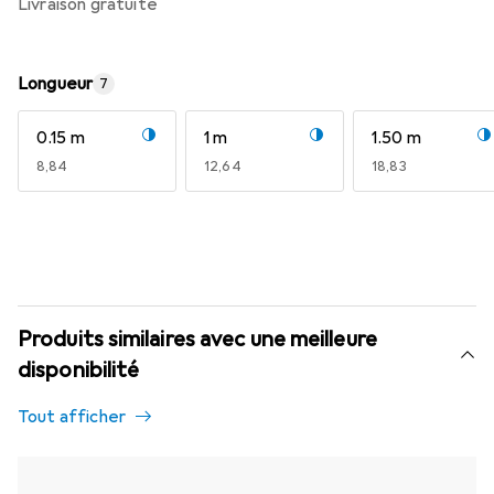
livraison gratuite
Longueur
7
0.15 m
1 m
1.50 m
EUR
8,84
EUR
12,64
EUR
18,83
Produits similaires avec une meilleure
disponibilité
Tout afficher