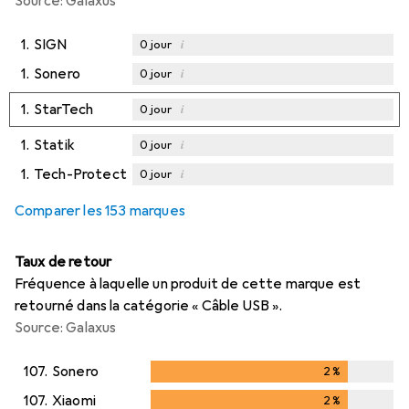
Source: Galaxus
1.
SIGN
i
0
jour
1.
Sonero
i
0
jour
1.
StarTech
i
0
jour
1.
Statik
i
0
jour
1.
Tech-Protect
i
0
jour
Comparer les 153 marques
Taux de retour
Fréquence à laquelle un produit de cette marque est
retourné dans la catégorie « Câble USB ».
Source: Galaxus
107.
Sonero
2
%
2
%
107.
Xiaomi
2
%
2
%