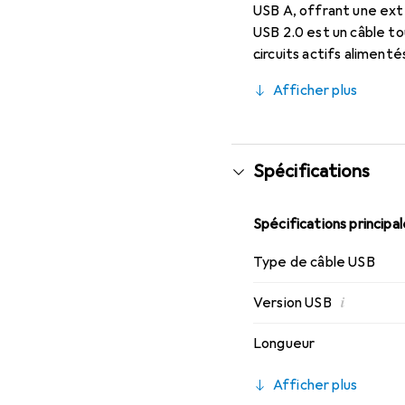
USB A, offrant une exte
USB 2.0 est un câble to
circuits actifs alimenté
Jusqu'à 4 de ces câble
Afficher plus
mètres. Si nécessaire, 
Le câble répéteur USB
une garantie de 2 ans.
Spécifications
Spécifications principa
Type de câble USB
i
Version USB
Longueur
Afficher plus