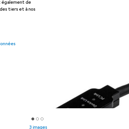
et également de
es tiers et à nos
 données
3 images