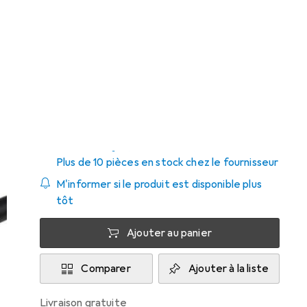
Prix en EUR TVA incl.
Marque
Évaluations
Plus de produits
142
StarTech
Livré entre jeu, 20/8 et sam, 22/8
Plus de 10 pièces en stock chez le fournisseur
M'informer si le produit est disponible plus
tôt
Ajouter au panier
Comparer
Ajouter à la liste
livraison gratuite