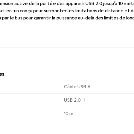
nsion active de la portée des appareils USB 2.0 jusqu'à 10 mèt
ut-en-un conçu pour surmonter les limitations de distance et d'
s par le bus pour garantir la puissance au-delà des limites de l
s peuvent être connectés en série, permettant ainsi une portée
l'appareil USB peut être alimenté via l'adaptateur secteur unive
2AAEXT10M prend en charge toute la bande passante USB 2.0 d
les
Câble USB A
i
USB 2.0
10 m