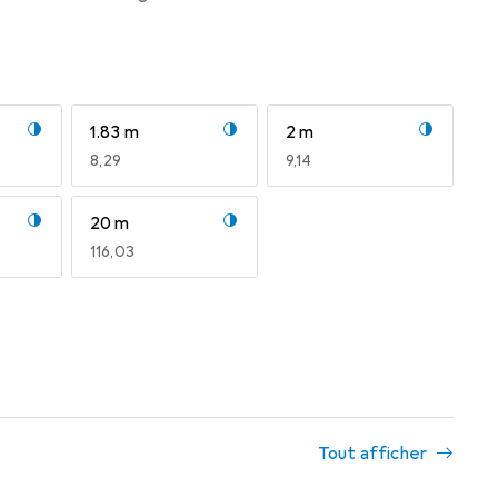
1.83 m
2 m
EUR
8,29
EUR
9,14
20 m
EUR
116,03
Tout afficher