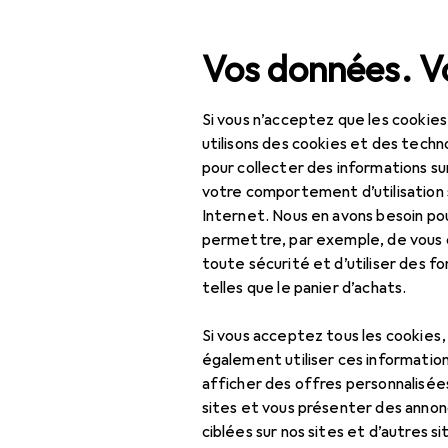
Recherche
Vos données. Vo
Si vous n’acceptez que les cookies
Navigation par catégorie
ent
IT + multimédia
Périphériques
Alimentation
C
Tout l'assortiment
utilisons des cookies et des techno
pour collecter des informations su
IT + multimédia
votre comportement d’utilisation 
Internet. Nous en avons besoin po
Périphériques
permettre, par exemple, de vous
toute sécurité et d’utiliser des f
Alimentation
telles que le panier d’achats.
Chargeurs
Si vous acceptez tous les cookies
Adaptateur pour
également utiliser ces information
véhicule
afficher des offres personnalisée
sites et vous présenter des annonc
Câble USB
ciblées sur nos sites et d’autres si