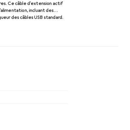
res. Ce câble d'extension actif
alimentation, incluant des
ongueur des câbles USB standard.
 USB totale allant jusqu'à 40
rsel fourni et une prise murale.
e 480 Mbit/s et est livré avec