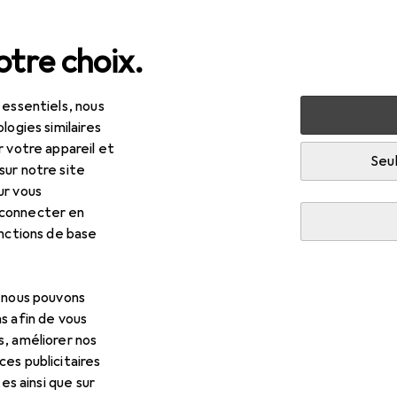
tre choix.
 essentiels, nous
hargeurs
Câble USB
StarTech Câble d'extension USB 2.0 
logies similaires
r votre appareil et
Seul
sur notre site
ur vous
 connecter en
onctions de base
, nous pouvons
s afin de vous
s, améliorer nos
es publicitaires
tes ainsi que sur