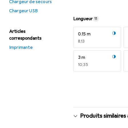
Chargeur de secours
Chargeur USB
Longueur
11
Articles
0.15 m
correspondants
EUR
8,13
Imprimante
3 m
EUR
10,35
Afficher plus
Produits similaires