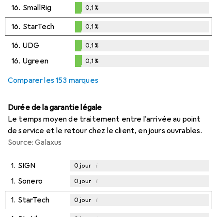
0,1
%
16.
SmallRig
0,1
%
0,1
%
16.
StarTech
0,1
%
0,1
%
16.
UDG
0,1
%
0,1
%
16.
Ugreen
0,1
%
0,1
%
Comparer les 153 marques
Durée de la garantie légale
Le temps moyen de traitement entre l'arrivée au point
de service et le retour chez le client, en jours ouvrables.
Source: Galaxus
1.
SIGN
i
0
jour
1.
Sonero
i
0
jour
1.
StarTech
i
0
jour