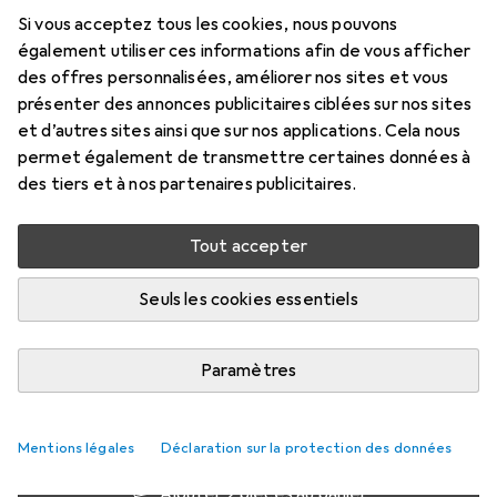
Si vous acceptez tous les cookies, nous pouvons
1.83 m, USB 2.0
également utiliser ces informations afin de vous afficher
Prix en EUR TVA incl.
des offres personnalisées, améliorer nos sites et vous
présenter des annonces publicitaires ciblées sur nos sites
Marque
Évaluations
et d’autres sites ainsi que sur nos applications. Cela nous
Plus de produits StarTech
142
permet également de transmettre certaines données à
des tiers et à nos partenaires publicitaires.
Livré entre mer, 19/8 et ven, 21/8
Tout accepter
Plus de 10 pièces en stock chez le fournisseur
M'informer si le produit est disponible plus tôt
Seuls les cookies essentiels
Paramètres
1 pièce
2 pièces
3 pièces
4 pièces
EUR
8,29
EUR
6,95
EUR
6,33
EUR
5,66
par pièce
par pièce
par pièce
par pièce
−
16
%
−
24
%
−
32
%
Mentions légales
Déclaration sur la protection des données
Ajouter 2 pièces au panier