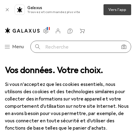
Galaxus
Vers l'app
Trouvez et commandez plus vite
Paramètres
Compte client
Listes de comparaison
Listes d'envies
Panier
Navigation par catégorie
Menu
Recherche
Alimentation
Vos données. Votre choix.
Chargeurs
Câble USB
StarTech USB A – USB A
Si vous n’acceptez que les cookies essentiels, nous
utilisons des cookies et des technologies similaires pour
2 images
collecter des informations sur votre appareil et votre
comportement d’utilisation sur notre site Internet. Nous
REMISE QUANTITATIVE
en avons besoin pour vous permettre, par exemple, de
vous connecter en toute sécurité et d’utiliser des
EUR
6,95
économisez
EUR
2,68
fonctions de base telles que le panier d’achats.
StarTech
USB A – USB A