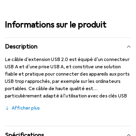
Informations sur le produit
Description
Le câble d'extension USB 2.0 est équipé d'un connecteur
USB A et d'une prise USB A, et constitue une solution
fiable et pratique pour connecter des appareils aux ports
USB trop rapprochés, par exemple sur les ordinateurs
portables. Ce câble de haute qualité est
particulièrement adapté à l'utilisation avec des clés USB
et d'autres appareils USB sur des ordinateurs portables ou
Afficher plus
de bureau, et il est livré avec une garantie à vie.
Spécifications