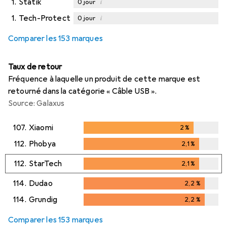
1.
Statik
i
0
jour
1.
Tech-Protect
i
0
jour
Comparer les 153 marques
Taux de retour
Fréquence à laquelle un produit de cette marque est
retourné dans la catégorie « Câble USB ».
Source: Galaxus
107.
Xiaomi
2
%
2
%
112.
Phobya
2,1
%
2,1
%
112.
StarTech
2,1
%
2,1
%
114.
Dudao
2,2
%
2,2
%
114.
Grundig
2,2
%
2,2
%
Comparer les 153 marques