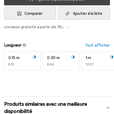
Comparer
Ajouter à la liste
i
Livraison gratuite à partir de 39,–
Longueur
Tout afficher
11
0.15 m
0.30 m
1 m
EUR
8,13
EUR
8,66
EUR
12,57
Produits similaires avec une meilleure
disponibilité