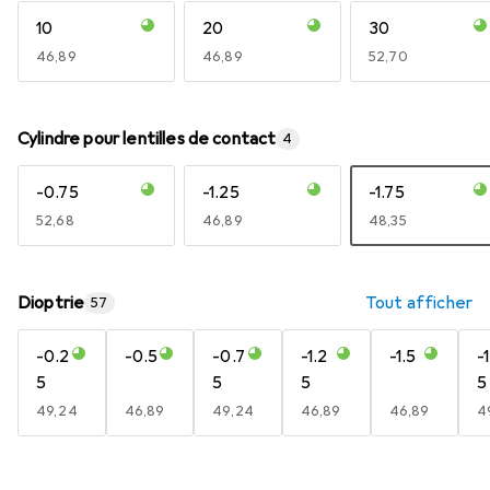
10
20
30
EUR
46,89
EUR
46,89
EUR
52,70
Cylindre pour lentilles de contact
4
-0.75
-1.25
-1.75
EUR
52,68
EUR
46,89
EUR
48,35
Dioptrie
Tout afficher
57
-0.2
-0.5
-0.7
-1.2
-1.5
-
5
5
5
5
EUR
49,24
EUR
46,89
EUR
49,24
EUR
46,89
EUR
46,89
E
4