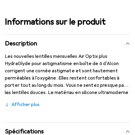
Informations sur le produit
Description
Les nouvelles lentilles mensuelles Air Optix plus
HydraGlyde pour astigmatisme en boîte de 6 d'Alcon
corrigent une cornée astigmate et sont hautement
perméables à l'oxygène. Elles restent confortables à
porter tout au long du mois. Vous ne sentez presque pas
les lentilles douces. Le matériau en silicone ultramoderne
(Lotrafilcon B avec 33 % d'hydratation) combiné à la
Afficher plus
matrice d'humidité HydraGlyde éprouvée est associé à la
technologie SmartShield bien connue, garantissant les
meilleures caractéristiques de port que vous connaissez.
Un port confortable et sans gêne des lentilles mensuelles
Spécifications