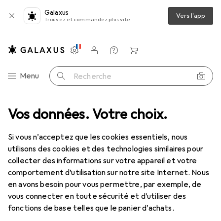
Galaxus
Vers l'app
Trouvez et commandez plus vite
Paramètres
Compte client
Listes de comparaison
Listes d'envies
Panier
Navigation par catégorie
Menu
Recherche
entilles de contact
Vos données. Votre choix.
Air Optix plus HydraGlyde pour l'astigmatisme
Si vous n’acceptez que les cookies essentiels, nous
utilisons des cookies et des technologies similaires pour
1 Image
collecter des informations sur votre appareil et votre
EUR
48,35
comportement d’utilisation sur notre site Internet. Nous
EUR
8,06
/
1pcs
Air Optix
plus HydraGlyde pour
en avons besoin pour vous permettre, par exemple, de
vous connecter en toute sécurité et d’utiliser des
l'astigmatisme
fonctions de base telles que le panier d’achats.
-5, Lentille mensuelle, 6 pcs, Torique