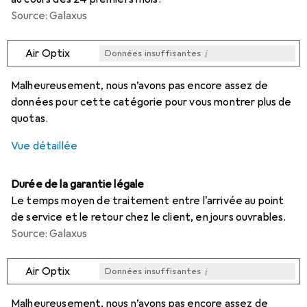
Source: Galaxus
i
Air Optix
Données insuffisantes
i
i
i
i
Données insuffisantes
Données insuffisantes
Données insuffisantes
Données insuffisantes
Malheureusement, nous n’avons pas encore assez de
données pour cette catégorie pour vous montrer plus de
quotas.
Vue détaillée
Durée de la garantie légale
Le temps moyen de traitement entre l'arrivée au point
de service et le retour chez le client, en jours ouvrables.
Source: Galaxus
i
Air Optix
Données insuffisantes
i
i
i
i
Données insuffisantes
Données insuffisantes
Données insuffisantes
Données insuffisantes
Malheureusement, nous n’avons pas encore assez de