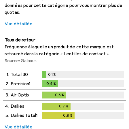
données pour cette catégorie pour vous montrer plus de
quotas.
Vue détaillée
Taux de retour
Fréquence à laquelle un produit de cette marque est
retourné dans la catégorie « Lentilles de contact ».
Source: Galaxus
1.
Total 30
0,1
%
0,1
%
2.
Precision1
0,4
%
0,4
%
3.
Air Optix
0,6
%
0,6
%
4.
Dailies
0,7
%
0,7
%
5.
Dailies Total1
0,8
%
0,8
%
Vue détaillée