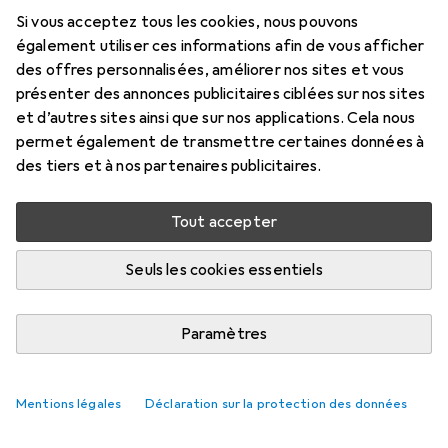
Si vous acceptez tous les cookies, nous pouvons
Prix en EUR TVA incl.
également utiliser ces informations afin de vous afficher
des offres personnalisées, améliorer nos sites et vous
Évaluations
présenter des annonces publicitaires ciblées sur nos sites
et d’autres sites ainsi que sur nos applications. Cela nous
permet également de transmettre certaines données à
des tiers et à nos partenaires publicitaires.
Livré entre lun, 17/8 et mer, 19/8
Plus de 10 pièces en stock chez le fournisseur
Tout accepter
Ajouter au panier
Seuls les cookies essentiels
Comparer
Ajouter à la liste
Paramètres
livraison gratuite
Mentions légales
Déclaration sur la protection des données
Axe des lentilles de contact
Tout afficher
18