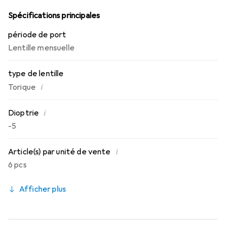
toute la journée.
Spécifications principales
période de port
Lentille mensuelle
type de lentille
i
Torique
i
Dioptrie
-5
i
Article(s) par unité de vente
6 pcs
Afficher plus