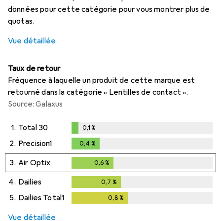
données pour cette catégorie pour vous montrer plus de
quotas.
Vue détaillée
Taux de retour
Fréquence à laquelle un produit de cette marque est
retourné dans la catégorie « Lentilles de contact ».
Source: Galaxus
1.
Total 30
0,1
%
0,1
%
2.
Precision1
0,4
%
0,4
%
3.
Air Optix
0,6
%
0,6
%
4.
Dailies
0,7
%
0,7
%
5.
Dailies Total1
0,8
%
0,8
%
Vue détaillée