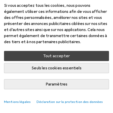
Si vous acceptez tous les cookies, nous pouvons
Prix en EUR TVA incl.
également utiliser ces informations afin de vous afficher
des offres personnalisées, améliorer nos sites et vous
Évaluations
présenter des annonces publicitaires ciblées sur nos sites
et d’autres sites ainsi que sur nos applications. Cela nous
permet également de transmettre certaines données à
des tiers et à nos partenaires publicitaires.
Livré entre lun, 17/8 et mer, 19/8
Plus de 10 pièces en stock chez le fournisseur
Tout accepter
Ajouter au panier
Seuls les cookies essentiels
Comparer
Ajouter à la liste
Paramètres
livraison gratuite
Mentions légales
Déclaration sur la protection des données
Axe des lentilles de contact
Tout afficher
18