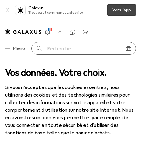
Galaxus
Vers l'app
Trouvez et commandez plus vite
Paramètres
Compte client
Listes de comparaison
Listes d'envies
Panier
Navigation par catégorie
Menu
Recherche
entilles de contact
Vos données. Votre choix.
Air Optix plus HydraGlyde pour l'astigmatisme
Si vous n’acceptez que les cookies essentiels, nous
utilisons des cookies et des technologies similaires pour
1 Image
collecter des informations sur votre appareil et votre
EUR
48,35
comportement d’utilisation sur notre site Internet. Nous
EUR
8,06
/
1pcs
Air Optix
plus HydraGlyde pour
en avons besoin pour vous permettre, par exemple, de
vous connecter en toute sécurité et d’utiliser des
l'astigmatisme
fonctions de base telles que le panier d’achats.
+3, Lentille mensuelle, 6 pcs, Torique