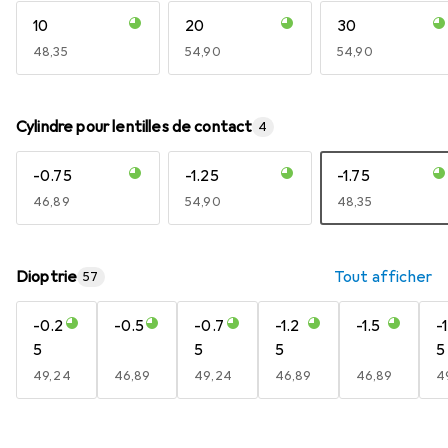
10
20
30
EUR
48,35
EUR
54,90
EUR
54,90
Cylindre pour lentilles de contact
4
-0.75
-1.25
-1.75
EUR
46,89
EUR
54,90
EUR
48,35
Dioptrie
Tout afficher
57
-0.2
-0.5
-0.7
-1.2
-1.5
-
5
5
5
5
EUR
49,24
EUR
46,89
EUR
49,24
EUR
46,89
EUR
46,89
E
4