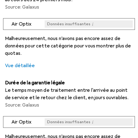
Source: Galaxus
i
Air Optix
Données insuffisantes
i
i
i
i
Données insuffisantes
Données insuffisantes
Données insuffisantes
Données insuffisantes
Malheureusement, nous n’avons pas encore assez de
données pour cette catégorie pour vous montrer plus de
quotas.
Vue détaillée
Durée de la garantie légale
Le temps moyen de traitement entre l'arrivée au point
de service et le retour chez le client, en jours ouvrables.
Source: Galaxus
i
Air Optix
Données insuffisantes
i
i
i
i
Données insuffisantes
Données insuffisantes
Données insuffisantes
Données insuffisantes
Malheureusement, nous n’avons pas encore assez de