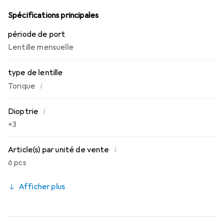
mensuelles toute la journée.
Spécifications principales
période de port
Lentille mensuelle
type de lentille
i
Torique
i
Dioptrie
+3
i
Article(s) par unité de vente
6 pcs
Afficher plus