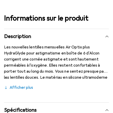
Informations sur le produit
Description
Les nouvelles lentilles mensuelles Air Optix plus
HydraGlyde pour astigmatisme en boîte de 6 d'Alcon
corrigent une cornée astigmate et sont hautement
perméables à l'oxygène. Elles restent confortables à
porter tout au long du mois. Vous ne sentez presque pas
les lentilles douces. Le matériau en silicone ultramoderne
(Lotrafilcon B avec 33 % d'hydratation) est associé à la
Afficher plus
technologie éprouvée HydraGlyde Moisture Matrix et à la
technologie SmartShield bien connue, offrant les
meilleures caractéristiques de port que vous connaissez.
Un port confortable et sans gêne de vos lentilles
Spécifications