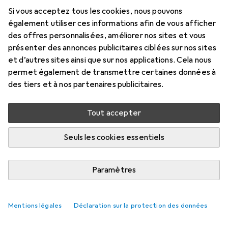
Si vous acceptez tous les cookies, nous pouvons
Prix en EUR TVA incl.
également utiliser ces informations afin de vous afficher
des offres personnalisées, améliorer nos sites et vous
Évaluations
présenter des annonces publicitaires ciblées sur nos sites
et d’autres sites ainsi que sur nos applications. Cela nous
permet également de transmettre certaines données à
des tiers et à nos partenaires publicitaires.
Livré entre lun, 17/8 et mer, 19/8
Plus de 10 pièces en stock chez le fournisseur
Tout accepter
Ajouter au panier
Seuls les cookies essentiels
Comparer
Ajouter à la liste
Paramètres
livraison gratuite
Mentions légales
Déclaration sur la protection des données
Axe des lentilles de contact
Tout afficher
18