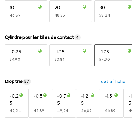
10
20
30
EUR
46,89
EUR
48,35
EUR
58,24
Cylindre pour lentilles de contact
4
-0.75
-1.25
-1.75
EUR
54,90
EUR
50,81
EUR
54,90
Dioptrie
Tout afficher
57
-0.2
-0.5
-0.7
-1.2
-1.5
-
5
5
5
5
EUR
49,24
EUR
46,89
EUR
49,24
EUR
46,89
EUR
46,89
E
4