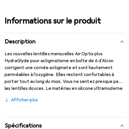
Informations sur le produit
Description
Les nouvelles lentilles mensuelles Air Optix plus
HydraGlyde pour astigmatisme en boîte de 6 d'Alcon
corrigent une cornée astigmate et sont hautement
perméables à l'oxygène. Elles restent confortables à
porter tout au long du mois. Vous ne sentez presque pas
les lentilles douces. Le matériau en silicone ultramoderne
(Lotrafilcon B avec 33 % d'hydratation) est combiné avec
Afficher plus
la technologie éprouvée HydraGlyde Moisture Matrix et
la célèbre technologie SmartShield, offrant les meilleures
caractéristiques de port que vous connaissez. Un port
confortable et sans perturbations tout au long de la
Spécifications