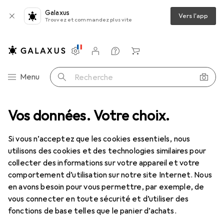
Galaxus
Vers l'app
Trouvez et commandez plus vite
Paramètres
Compte client
Listes de comparaison
Listes d'envies
Panier
Navigation par catégorie
Menu
Recherche
Vos données. Votre choix.
Lentilles de contact
Air Optix HydraGlyde pour astigmates 6
Si vous n’acceptez que les cookies essentiels, nous
utilisons des cookies et des technologies similaires pour
1 Image
collecter des informations sur votre appareil et votre
EUR
54,90
comportement d’utilisation sur notre site Internet. Nous
EUR
9,16
/
1pcs
Air Optix
HydraGlyde pour astigmates
en avons besoin pour vous permettre, par exemple, de
vous connecter en toute sécurité et d’utiliser des
6
fonctions de base telles que le panier d’achats.
+0.25, Lentille mensuelle, 6 pcs, Torique