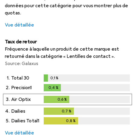
données pour cette catégorie pour vous montrer plus de
quotas.
Vue détaillée
Taux de retour
Fréquence à laquelle un produit de cette marque est
retourné dans la catégorie « Lentilles de contact ».
Source: Galaxus
1.
Total 30
0,1
%
0,1
%
2.
Precision1
0,4
%
0,4
%
3.
Air Optix
0,6
%
0,6
%
4.
Dailies
0,7
%
0,7
%
5.
Dailies Total1
0,8
%
0,8
%
Vue détaillée