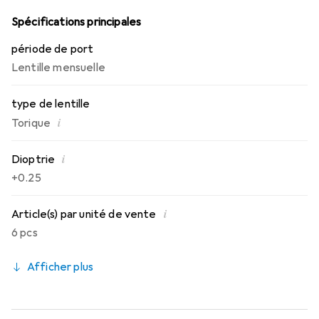
journée avec ces lentilles mensuelles.
Spécifications principales
période de port
Lentille mensuelle
type de lentille
i
Torique
i
Dioptrie
+0.25
i
Article(s) par unité de vente
6 pcs
Afficher plus