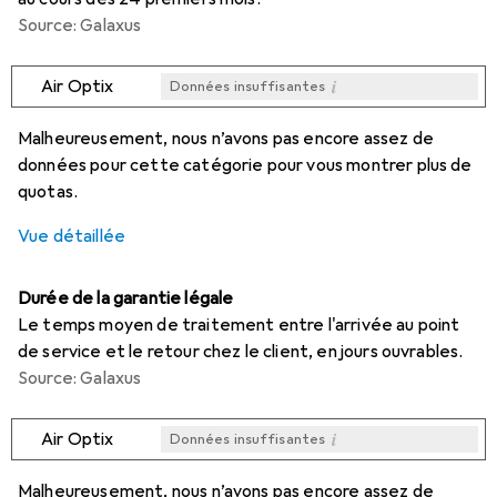
Source: Galaxus
i
Air Optix
Données insuffisantes
i
i
i
i
Données insuffisantes
Données insuffisantes
Données insuffisantes
Données insuffisantes
Malheureusement, nous n’avons pas encore assez de
données pour cette catégorie pour vous montrer plus de
quotas.
Vue détaillée
Durée de la garantie légale
Le temps moyen de traitement entre l'arrivée au point
de service et le retour chez le client, en jours ouvrables.
Source: Galaxus
i
Air Optix
Données insuffisantes
i
i
i
i
Données insuffisantes
Données insuffisantes
Données insuffisantes
Données insuffisantes
Malheureusement, nous n’avons pas encore assez de