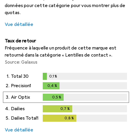
données pour cette catégorie pour vous montrer plus de
quotas.
Vue détaillée
Taux de retour
Fréquence à laquelle un produit de cette marque est
retourné dans la catégorie « Lentilles de contact ».
Source: Galaxus
1.
Total 30
0,1
%
0,1
%
2.
Precision1
0,4
%
0,4
%
3.
Air Optix
0,5
%
0,5
%
4.
Dailies
0,7
%
0,7
%
5.
Dailies Total1
0,8
%
0,8
%
Vue détaillée