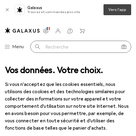
Galaxus
Vers l'app
Trouvez et commandez plus vite
Paramètres
Compte client
Listes de comparaison
Listes d'envies
Panier
Navigation par catégorie
Menu
Recherche
entilles de contact
Vos données. Votre choix.
Air Optix plus HydraGlyde pour l'astigmatisme
Si vous n’acceptez que les cookies essentiels, nous
utilisons des cookies et des technologies similaires pour
1 Image
collecter des informations sur votre appareil et votre
EUR
49,24
comportement d’utilisation sur notre site Internet. Nous
EUR
8,21
/
1pcs
Air Optix
plus HydraGlyde pour
en avons besoin pour vous permettre, par exemple, de
vous connecter en toute sécurité et d’utiliser des
l'astigmatisme
fonctions de base telles que le panier d’achats.
-0.75, Lentille mensuelle, 6 pcs, Torique