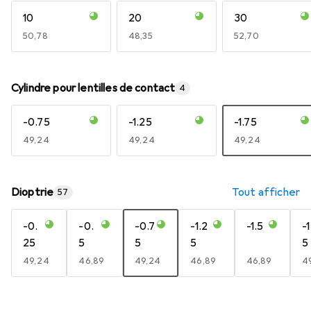
10
20
30
EUR
50,78
EUR
48,35
EUR
52,70
Cylindre pour lentilles de contact
4
-0.75
-1.25
-1.75
EUR
49,24
EUR
49,24
EUR
49,24
Dioptrie
Tout afficher
57
-0.
-0.
-0.7
-1.2
-1.5
-1
25
5
5
5
5
EUR
49,24
EUR
46,89
EUR
49,24
EUR
46,89
EUR
46,89
E
4