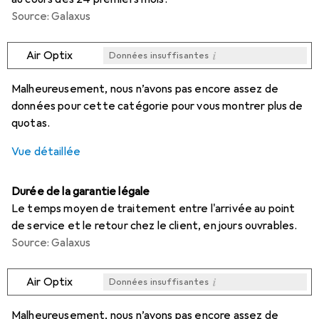
Source: Galaxus
i
Air Optix
Données insuffisantes
i
i
i
i
Données insuffisantes
Données insuffisantes
Données insuffisantes
Données insuffisantes
Malheureusement, nous n’avons pas encore assez de
données pour cette catégorie pour vous montrer plus de
quotas.
Vue détaillée
Durée de la garantie légale
Le temps moyen de traitement entre l'arrivée au point
de service et le retour chez le client, en jours ouvrables.
Source: Galaxus
i
Air Optix
Données insuffisantes
i
i
i
i
Données insuffisantes
Données insuffisantes
Données insuffisantes
Données insuffisantes
Malheureusement, nous n’avons pas encore assez de