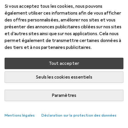
Si vous acceptez tous les cookies, nous pouvons
Prix en EUR TVA incl.
également utiliser ces informations afin de vous afficher
des offres personnalisées, améliorer nos sites et vous
Évaluations
présenter des annonces publicitaires ciblées sur nos sites
et d’autres sites ainsi que sur nos applications. Cela nous
permet également de transmettre certaines données à
des tiers et à nos partenaires publicitaires.
Livré entre ven, 14/8 et mar, 18/8
Plus de 10 pièces en stock chez le fournisseur
Tout accepter
Ajouter au panier
Seuls les cookies essentiels
Comparer
Ajouter à la liste
Paramètres
livraison gratuite
Mentions légales
Déclaration sur la protection des données
Axe des lentilles de contact
Tout afficher
18