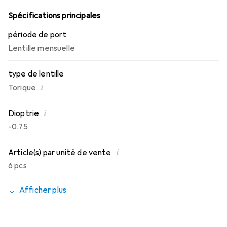
la journée.
Spécifications principales
période de port
Lentille mensuelle
type de lentille
i
Torique
i
Dioptrie
-0.75
i
Article(s) par unité de vente
6 pcs
Afficher plus