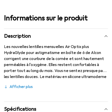
Informations sur le produit
Description
Les nouvelles lentilles mensuelles Air Optix plus
HydraGlyde pour astigmatisme en boîte de 6 de Alcon
corrigent une courbure de la cornée et sont hautement
perméables à l'oxygène. Elles restent confortables à
porter tout au long du mois. Vous ne sentez presque pas
les lentilles douces. Le matériau en silicone ultramoderne
(Lotrafilcon B avec 33 % d'hydratation) est associé à la
Afficher plus
technologie éprouvée HydraGlyde Moisture Matrix et à la
célèbre technologie SmartShield, offrant les meilleures
caractéristiques de port que vous connaissez. Un port
confortable et sans gêne des lentilles mensuelles toute
Spécifications