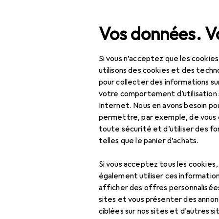
Recherche
Vos données. Vo
Si vous n’acceptez que les cookies
Données et 
Navigation par catégorie
IT + multimédia
utilisons des cookies et des techno
pour collecter des informations su
Habitat
votre comportement d’utilisation 
Gérez vos cookies
Internet. Nous en avons besoin po
Bricolage + jardin
permettre, par exemple, de vous
Nous utilisons des cookies
toute sécurité et d’utiliser des f
Intérieur
sur nos sites Internet. Vou
telles que le panier d’achats.
notre
Informations sur les 
Sports
Si vous acceptez tous les cookies
Jouets
Essentiels
également utiliser ces information
afficher des offres personnalisée
Beauté + santé
sites et vous présenter des annonc
Performance
Érotique
ciblées sur nos sites et d’autres si