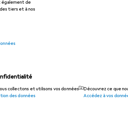
et également de
es tiers et à nos
Ces cookies nous permettent de personnaliser l’a
derniers produits consultés ainsi que d'autres pro
Nous utilisons ces cookies afin de vous présenter 
Nous collectons à cette fin les données de tous v
partenaires publicitaires
.
 données
nfidentialité
s collectons et utilisons vos données
Découvrez ce que nou
ction des données
Accédez à vos donné