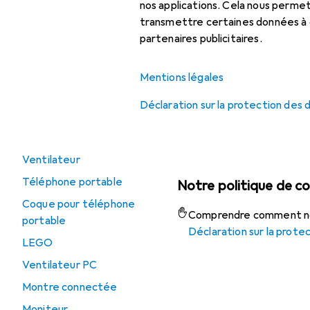
nos applications. Cela nous perm
Bureau + papeterie
transmettre certaines données à d
Personnalisation
partenaires publicitaires.
Déstockage
Marketing
Mentions légales
Top 10 catégories
Déclaration sur la protection des
Carte graphique
Manette
Ventilateur
Téléphone portable
Notre politique de co
Coque pour téléphone
Comprendre comment nou
portable
Déclaration sur la prote
LEGO
Ventilateur PC
Montre connectée
Moniteur