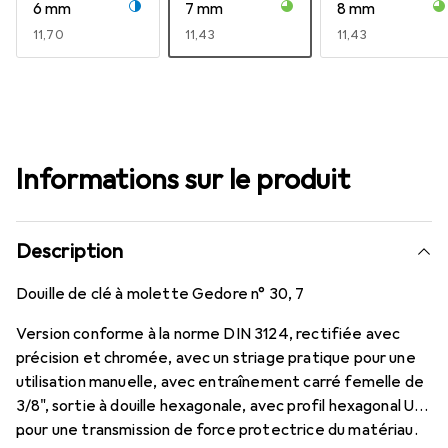
6 mm
7 mm
8 mm
EUR
11,70
EUR
11,43
EUR
11,43
Informations sur le produit
Description
Douille de clé à molette Gedore n° 30, 7
Version conforme à la norme DIN 3124, rectifiée avec
précision et chromée, avec un striage pratique pour une
utilisation manuelle, avec entraînement carré femelle de
3/8", sortie à douille hexagonale, avec profil hexagonal UD
pour une transmission de force protectrice du matériau.