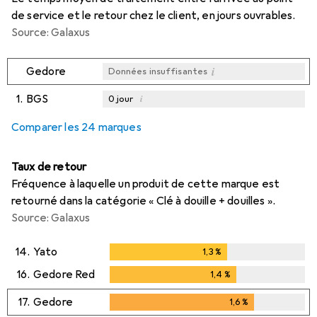
de service et le retour chez le client, en jours ouvrables.
Source: Galaxus
i
Gedore
Données insuffisantes
1.
BGS
i
0
jour
i
i
i
Données insuffisantes
Données insuffisantes
Données insuffisantes
Comparer les 24 marques
Taux de retour
Fréquence à laquelle un produit de cette marque est
retourné dans la catégorie « Clé à douille + douilles ».
Source: Galaxus
14.
Yato
1,3
%
1,3
%
16.
Gedore Red
1,4
%
1,4
%
17.
Gedore
1,6
%
1,6
%