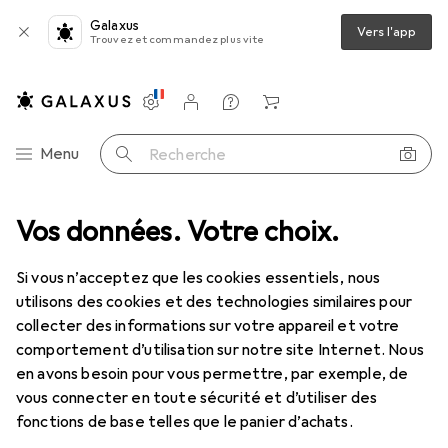
Galaxus
Vers l'app
Trouvez et commandez plus vite
Paramètres
Compte client
Listes de comparaison
Listes d'envies
Panier
Navigation par catégorie
Menu
Recherche
ge
Vos données. Votre choix.
Clé à douille + douilles
Gedore 30 7 Douille 3/8" 6 pans 7 mm
Si vous n’acceptez que les cookies essentiels, nous
utilisons des cookies et des technologies similaires pour
16 images
collecter des informations sur votre appareil et votre
comportement d’utilisation sur notre site Internet. Nous
EUR
11,43
en avons besoin pour vous permettre, par exemple, de
Gedore
30 7 Douille 3/8" 6 pans 7 mm
vous connecter en toute sécurité et d’utiliser des
7 mm
fonctions de base telles que le panier d’achats.