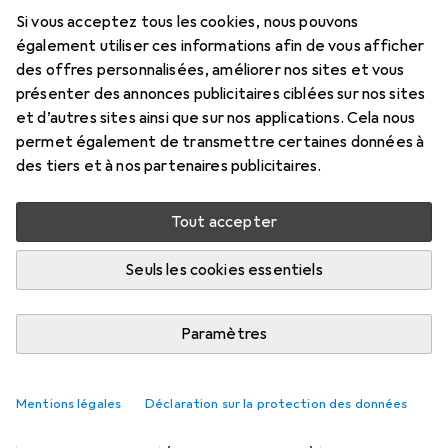
Prix en EUR TVA incl.
Si vous acceptez tous les cookies, nous pouvons
également utiliser ces informations afin de vous afficher
Évaluations
des offres personnalisées, améliorer nos sites et vous
présenter des annonces publicitaires ciblées sur nos sites
et d’autres sites ainsi que sur nos applications. Cela nous
permet également de transmettre certaines données à
Livré entre ven, 14/8 et mar, 18/8
des tiers et à nos partenaires publicitaires.
Plus que 1 pièce en stock chez le fournisseur
Tout accepter
Ajouter au panier
Seuls les cookies essentiels
Comparer
Ajouter à la liste
Paramètres
i
Livraison gratuite à partir de 39,–
Mentions légales
Déclaration sur la protection des données
Taille
Tout afficher
25