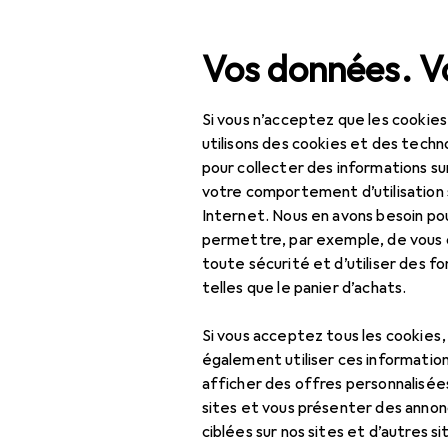
Recherche
Vos données. Vo
Si vous n’acceptez que les cookies
Navigation par catégorie
Tout l'assortiment
Bric
Tout l'assortiment
utilisons des cookies et des techno
pour collecter des informations su
Clé à clique
Bricolage + jardin
votre comportement d’utilisation 
Internet. Nous en avons besoin po
Machines + ateliers
permettre, par exemple, de vous
toute sécurité et d’utiliser des f
Outils
Produits
Forum
telles que le panier d’achats.
Outils de vissage
Si vous acceptez tous les cookies
Clé à cliquet
également utiliser ces information
afficher des offres personnalisée
Clé à douille +
sites et vous présenter des annonc
douilles
ciblées sur nos sites et d’autres si