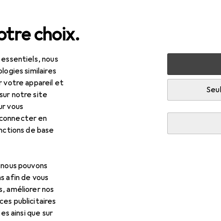
tre choix.
 essentiels, nous
olage + jardin
Machines + ateliers
Outils
Outils de vis
logies similaires
r votre appareil et
t
Seul
sur notre site
ur vous
 connecter en
onctions de base
, nous pouvons
s afin de vous
s, améliorer nos
es publicitaires
tes ainsi que sur