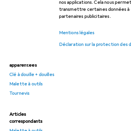
Clé à molette
nos applications. Cela nous perm
transmettre certaines données à d
Clé à six pans
partenaires publicitaires.
Clé dynamométrique
Mentions légales
Tournevis
Déclaration sur la protection des
Catégories
apparentées
Clé à douille + douilles
Malette à outils
Tournevis
Articles
correspondants
Malette à outils