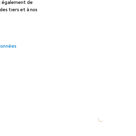
et également de
es tiers et à nos
 données