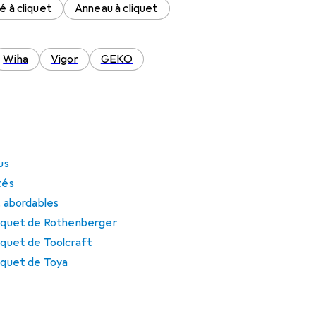
é à cliquet
Anneau à cliquet
Wiha
Vigor
GEKO
us
tés
t abordables
cliquet de Rothenberger
liquet de Toolcraft
liquet de Toya