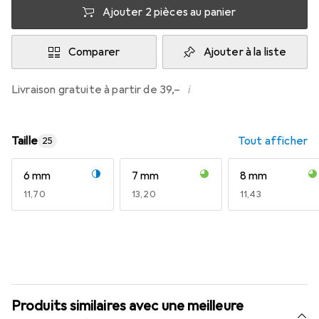
Ajouter 2 pièces au panier
Comparer
Ajouter à la liste
i
Livraison gratuite à partir de 39,–
Taille
Tout afficher
25
6 mm
7 mm
8 mm
EUR
11,70
EUR
13,20
EUR
11,43
Produits similaires avec une meilleure