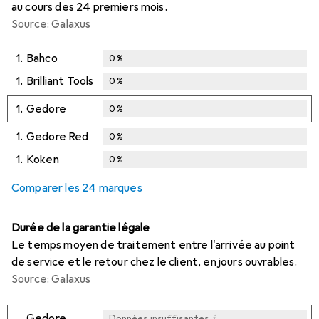
au cours des 24 premiers mois.
Source: Galaxus
1.
Bahco
0
%
1.
Brilliant Tools
0
%
1.
Gedore
0
%
1.
Gedore Red
0
%
1.
Koken
0
%
Comparer les 24 marques
Durée de la garantie légale
Le temps moyen de traitement entre l'arrivée au point
de service et le retour chez le client, en jours ouvrables.
Source: Galaxus
i
Gedore
Données insuffisantes