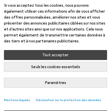
mm
Si vous acceptez tous les cookies, nous pouvons
également utiliser ces informations afin de vous afficher
17 mm
des offres personnalisées, améliorer nos sites et vous
Prix en EUR TVA incl.
présenter des annonces publicitaires ciblées sur nos sites
et d’autres sites ainsi que sur nos applications. Cela nous
permet également de transmettre certaines données à
Évaluations
des tiers et à nos partenaires publicitaires.
Tout accepter
Livré entre mer, 19/8 et ven, 21/8
Plus de 10 pièces en stock chez le fournisseur
Seuls les cookies essentiels
M'informer si le produit est disponible plus tôt
Paramètres
1 pièce
2 pièces
3 pièces
4 pièces
EUR
12,74
EUR
11,46
EUR
10,87
EUR
10,23
par pièce
par pièce
par pièce
par pièce
Mentions légales
Déclaration sur la protection des données
−
10
%
−
15
%
−
20
%