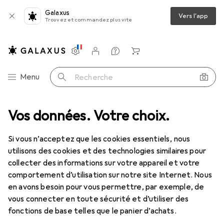
Galaxus
Vers l'app
Trouvez et commandez plus vite
Paramètres
Compte client
Listes de comparaison
Listes d'envies
Panier
Navigation par catégorie
Menu
Recherche
Vos données. Votre choix.
Clé à douille + douilles
Gedore 30 17 Douille 3/8" 6 pans 17 mm
Si vous n’acceptez que les cookies essentiels, nous
utilisons des cookies et des technologies similaires pour
15 images
collecter des informations sur votre appareil et votre
comportement d’utilisation sur notre site Internet. Nous
REMISE QUANTITATIVE
en avons besoin pour vous permettre, par exemple, de
vous connecter en toute sécurité et d’utiliser des
EUR
11,46
économisez
EUR
2,56
fonctions de base telles que le panier d’achats.
Gedore
30 17 Douille 3/8" 6 pans 17