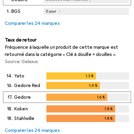
1.
BGS
i
0
jour
i
i
i
Données insuffisantes
Données insuffisantes
Données insuffisantes
Comparer les 24 marques
Taux de retour
Fréquence à laquelle un produit de cette marque est
retourné dans la catégorie « Clé à douille + douilles ».
Source: Galaxus
14.
Yato
1,3
%
1,3
%
16.
Gedore Red
1,4
%
1,4
%
17.
Gedore
1,6
%
1,6
%
18.
Koken
1,8
%
1,8
%
18.
Stahlwille
1,8
%
1,8
%
Comparer les 24 marques