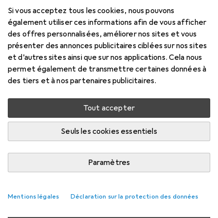
mm
Si vous acceptez tous les cookies, nous pouvons
également utiliser ces informations afin de vous afficher
15 mm
des offres personnalisées, améliorer nos sites et vous
Prix en EUR TVA incl.
présenter des annonces publicitaires ciblées sur nos sites
et d’autres sites ainsi que sur nos applications. Cela nous
permet également de transmettre certaines données à
Évaluations
des tiers et à nos partenaires publicitaires.
Tout accepter
Livré entre mar, 18/8 et jeu, 20/8
Plus que 4 pièces en stock chez le fournisseur
Seuls les cookies essentiels
M'informer si le produit est disponible plus tôt
Paramètres
1 pièce
2 pièces
3 pièces
4 pièces
EUR
11,98
EUR
10,60
EUR
9,95
par pièce
EUR
9,26
par pièce
par pièce
par pièce
−
17
%
Mentions légales
Déclaration sur la protection des données
−
12
%
−
23
%