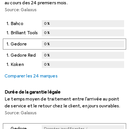
au cours des 24 premiers mois.
Source: Galaxus
1.
Bahco
0
%
1.
Brilliant Tools
0
%
1.
Gedore
0
%
1.
Gedore Red
0
%
1.
Koken
0
%
Comparer les 24 marques
Durée de la garantie légale
Le temps moyen de traitement entre l'arrivée au point
de service et le retour chez le client, en jours ouvrables.
Source: Galaxus
i
Gedore
Données insuffisantes