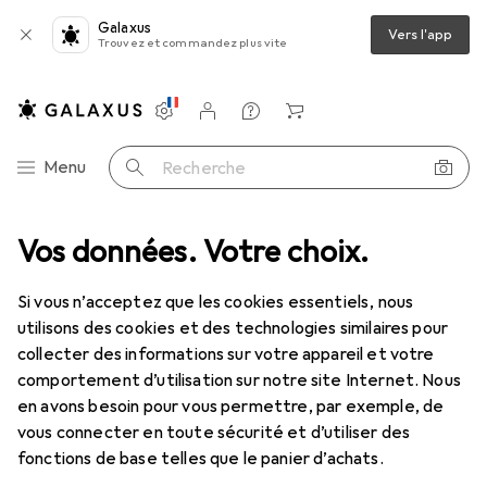
Galaxus
Vers l'app
Trouvez et commandez plus vite
Paramètres
Compte client
Listes de comparaison
Listes d'envies
Panier
Navigation par catégorie
Menu
Recherche
Vos données. Votre choix.
Clé à douille + douilles
Gedore 30 15 Douille 3/8" 6 pans 15 mm
Si vous n’acceptez que les cookies essentiels, nous
utilisons des cookies et des technologies similaires pour
17 images
collecter des informations sur votre appareil et votre
comportement d’utilisation sur notre site Internet. Nous
REMISE QUANTITATIVE
en avons besoin pour vous permettre, par exemple, de
vous connecter en toute sécurité et d’utiliser des
EUR
10,60
économisez
EUR
2,76
fonctions de base telles que le panier d’achats.
Gedore
30 15 Douille 3/8" 6 pans 15