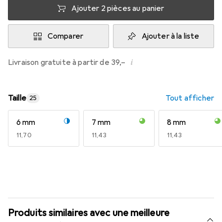
Ajouter 2 pièces au panier
Comparer
Ajouter à la liste
i
Livraison gratuite à partir de 39,–
Taille
Tout afficher
25
6 mm
7 mm
8 mm
EUR
11,70
EUR
11,43
EUR
11,43
Produits similaires avec une meilleure