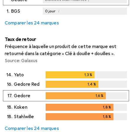
1.
BGS
i
0
jour
i
i
i
Données insuffisantes
Données insuffisantes
Données insuffisantes
Comparer les 24 marques
Taux de retour
Fréquence à laquelle un produit de cette marque est
retourné dans la catégorie « Clé à douille + douilles ».
Source: Galaxus
14.
Yato
1,3
%
1,3
%
16.
Gedore Red
1,4
%
1,4
%
17.
Gedore
1,6
%
1,6
%
18.
Koken
1,8
%
1,8
%
18.
Stahlwille
1,8
%
1,8
%
Comparer les 24 marques