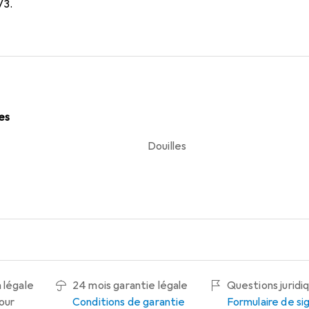
V3.
les
Douilles
 légale
24 mois garantie légale
Questions juridi
tour
Conditions de garantie
Formulaire de s