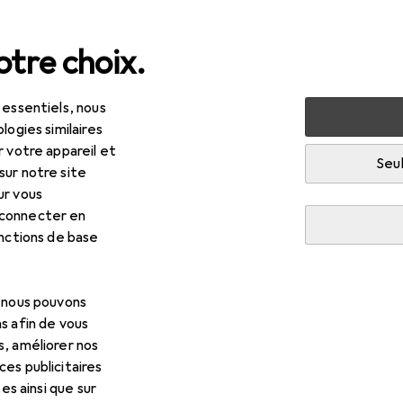
tre choix.
 essentiels, nous
Machines + ateliers
Outils
Outils de vissage
Clé à dou
logies similaires
r votre appareil et
Seul
sur notre site
ur vous
 connecter en
onctions de base
, nous pouvons
s afin de vous
s, améliorer nos
es publicitaires
tes ainsi que sur