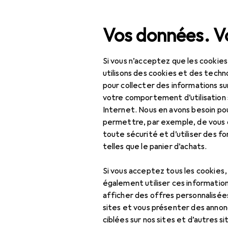
Recherche
Vos données. Vo
Si vous n’acceptez que les cookies
Navigation par catégorie
Tout l'assortiment
Bricolage + jardin
Tout l'assortiment
utilisons des cookies et des techno
pour collecter des informations su
Bricolage + jardin
votre comportement d’utilisation 
Internet. Nous en avons besoin po
Machines + ateliers
permettre, par exemple, de vous
toute sécurité et d’utiliser des f
Outils
telles que le panier d’achats.
Outils de vissage
Si vous acceptez tous les cookies
Clé à cliquet
également utiliser ces information
afficher des offres personnalisée
Clé à douille +
sites et vous présenter des annonc
douilles
ciblées sur nos sites et d’autres si