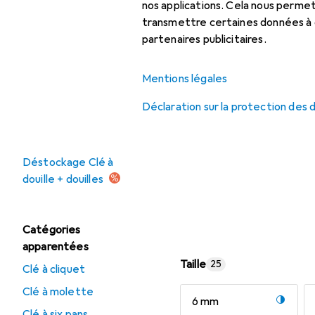
Clé à molette
nos applications. Cela nous perm
transmettre certaines données à d
Clé à six pans
partenaires publicitaires.
Clé dynamométrique
Mentions légales
Tournevis
Déclaration sur la protection des
Offres
Déstockage Clé à
douille + douilles
Catégories
apparentées
Taille
25
Clé à cliquet
Clé à molette
6 mm
Clé à six pans