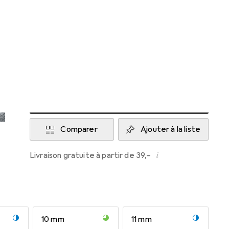
Livré entre mer, 19/8 et ven, 21/8
6 pièces en stock chez le fournisseur
M'informer si le produit est disponible plus
tôt
Ajouter au panier
Comparer
Ajouter à la liste
i
Livraison gratuite à partir de 39,–
10 mm
11 mm