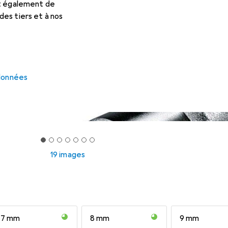
et également de
es tiers et à nos
 données
19 images
7 mm
8 mm
9 mm