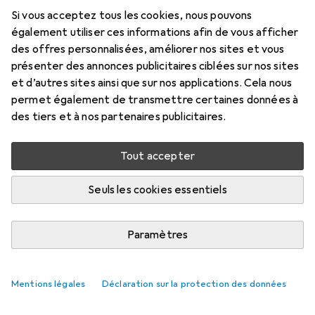
Si vous acceptez tous les cookies, nous pouvons
également utiliser ces informations afin de vous afficher
des offres personnalisées, améliorer nos sites et vous
présenter des annonces publicitaires ciblées sur nos sites
et d’autres sites ainsi que sur nos applications. Cela nous
permet également de transmettre certaines données à
des tiers et à nos partenaires publicitaires.
Tout accepter
Seuls les cookies essentiels
Une pour la plongée et une pour le
quotidien : deux nouvelles
Paramètres
smartwatches de Samsung
Jan Johannsen
14 likes
14
6 commentaires
6
Mentions légales
Déclaration sur la protection des données