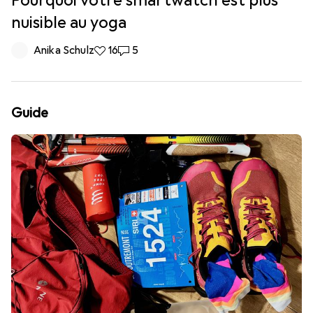
Pourquoi votre smartwatch est plus
nuisible au yoga
Anika Schulz
16 likes
16
5 commentaires
5
Guide