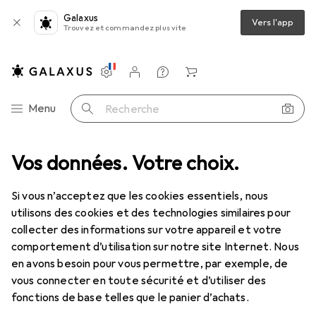
Galaxus
Vers l'app
Trouvez et commandez plus vite
Paramètres
Compte client
Listes de comparaison
Listes d'envies
Panier
Navigation par catégorie
Menu
Recherche
Vos données. Votre choix.
Tout l'assortiment
Sports
Course à pied
Course à pied
Si vous n’acceptez que les cookies essentiels, nous
utilisons des cookies et des technologies similaires pour
collecter des informations sur votre appareil et votre
Découvrir
Forum
comportement d’utilisation sur notre site Internet. Nous
en avons besoin pour vous permettre, par exemple, de
Nouveautés + tendances
vous connecter en toute sécurité et d’utiliser des
fonctions de base telles que le panier d’achats.