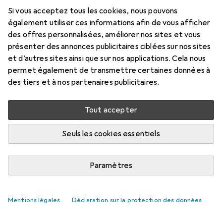
Si vous acceptez tous les cookies, nous pouvons
également utiliser ces informations afin de vous afficher
des offres personnalisées, améliorer nos sites et vous
présenter des annonces publicitaires ciblées sur nos sites
et d’autres sites ainsi que sur nos applications. Cela nous
permet également de transmettre certaines données à
des tiers et à nos partenaires publicitaires.
Tout accepter
Seuls les cookies essentiels
Les produits les plus vendus de la
catégorie Pansage du cheval
Paramètres
Mentions légales
Déclaration sur la protection des données