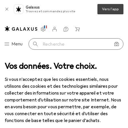
Galaxus
Vers l'app
Trouvez et commandez plus vite
Paramètres
Compte client
Listes de comparaison
Listes d'envies
Panier
Navigation par catégorie
Menu
Recherche
Vos données. Votre choix.
Tout l'assortiment
Sports
Autres sports
Autres sports
Si vous n’acceptez que les cookies essentiels, nous
utilisons des cookies et des technologies similaires pour
collecter des informations sur votre appareil et votre
Découvrir
Forum
comportement d’utilisation sur notre site Internet. Nous
en avons besoin pour vous permettre, par exemple, de
Best-seller
vous connecter en toute sécurité et d’utiliser des
fonctions de base telles que le panier d’achats.