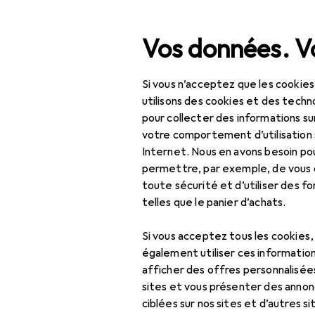
Recherche
Vos données. Vo
Si vous n’acceptez que les cookies
Navigation par catégorie
Tout l'assortiment
IT + multimédia
Com
Tout l'assortiment
utilisons des cookies et des techno
pour collecter des informations su
Refroidisse
IT + multimédia
votre comportement d’utilisation 
Internet. Nous en avons besoin po
Composants PC
permettre, par exemple, de vous
toute sécurité et d’utiliser des f
Refroidissement par
Produits
Forum
telles que le panier d’achats.
eau
Composants de
Si vous acceptez tous les cookies
refroidissement par
également utiliser ces information
eau
afficher des offres personnalisée
sites et vous présenter des annonc
Raccord
ciblées sur nos sites et d’autres si