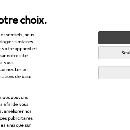
tre choix.
 essentiels, nous
posants PC
Refroidissement par eau
Composants de re
logies similaires
r votre appareil et
ment à eau : pompe
Seul
sur notre site
ur vous
 connecter en
onctions de base
, nous pouvons
s afin de vous
s, améliorer nos
es publicitaires
tes ainsi que sur