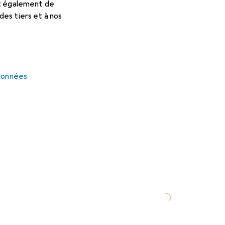
et également de
es tiers et à nos
 données