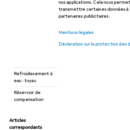
nos applications. Cela nous perm
Radiateur pour
transmettre certaines données à d
refroidissement à
partenaires publicitaires.
eau
Refroidissement à
Mentions légales
eau : pompe
Déclaration sur la protection des
Refroidissement à
eau : systèmes de
surveillance
Refroidissement à
eau : tuyau
Réservoir de
compensation
Articles
correspondants