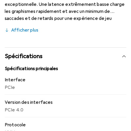
exceptionnelle. Une latence extrêmement basse charge
les graphismes rapidement et avec un minimum de
saccades et de retards pour une expérience de jeu
incroyablement fluide et satisfaisante. Les titres
Afficher plus
d'aujourd'hui peuvent nécessiter jusqu'à 200 Go ou plus
d'espace de stockage. Une gamme de capacités de
stockage de 1 To à 4 To signifie que vous avez plus de jeux
à votre disposition et pouvez rapidement plonger dans
Spécifications
l'action.
Spécifications principales
Interface
PCIe
Version des interfaces
PCIe 4.0
Protocole