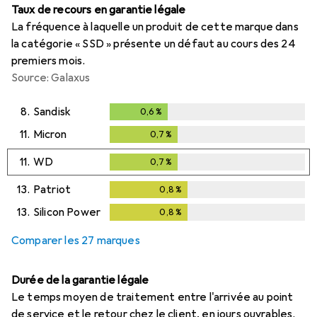
Taux de recours en garantie légale
La fréquence à laquelle un produit de cette marque dans
la catégorie « SSD » présente un défaut au cours des 24
premiers mois.
Source: Galaxus
8.
Sandisk
0,6
%
0,6
%
11.
Micron
0,7
%
0,7
%
11.
WD
0,7
%
0,7
%
13.
Patriot
0,8
%
0,8
%
13.
Silicon Power
0,8
%
0,8
%
Comparer les 27 marques
Durée de la garantie légale
Le temps moyen de traitement entre l'arrivée au point
de service et le retour chez le client, en jours ouvrables.