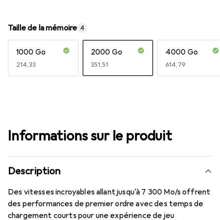
Taille de la mémoire
4
1000 Go
2000 Go
4000 Go
EUR
214,33
EUR
351,51
EUR
614,79
Informations sur le produit
Description
Des vitesses incroyables allant jusqu'à 7 300 Mo/s offrent
des performances de premier ordre avec des temps de
chargement courts pour une expérience de jeu