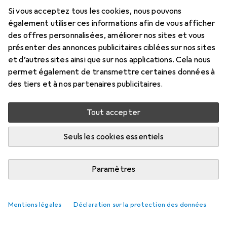
2000 Go, M.2 2280
Si vous acceptez tous les cookies, nous pouvons
Prix en EUR TVA incl.
également utiliser ces informations afin de vous afficher
des offres personnalisées, améliorer nos sites et vous
Marque
Évaluations
présenter des annonces publicitaires ciblées sur nos sites
Plus de produits WD
1304
et d’autres sites ainsi que sur nos applications. Cela nous
permet également de transmettre certaines données à
Rapports de test
des tiers et à nos partenaires publicitaires.
Très bien dans 4 tests
Tout accepter
Livré jeu, 13/8
Seuls les cookies essentiels
Plus de 10 pièces en stock
Ajouter au panier
Paramètres
Comparer
Ajouter à la liste
Mentions légales
Déclaration sur la protection des données
livraison gratuite