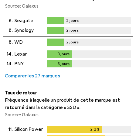
Source: Galaxus
8.
Seagate
2
jours
2
jours
8.
Synology
2
jours
2
jours
8.
WD
2
jours
2
jours
14.
Lexar
3
jours
3
jours
14.
PNY
3
jours
3
jours
Comparer les 27 marques
Taux de retour
Fréquence à laquelle un produit de cette marque est
retourné dans la catégorie « SSD ».
Source: Galaxus
11.
Silicon Power
2,2
%
2,2
%