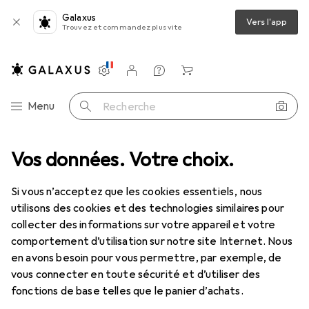
Galaxus
Vers l'app
Trouvez et commandez plus vite
Paramètres
Compte client
Listes de comparaison
Listes d'envies
Panier
Navigation par catégorie
Menu
Recherche
 PC
Vos données. Votre choix.
Stockage
SSD
WD Black SN850X powered by SANDISK
Si vous n’acceptez que les cookies essentiels, nous
utilisons des cookies et des technologies similaires pour
5 images
collecter des informations sur votre appareil et votre
comportement d’utilisation sur notre site Internet. Nous
EUR
351,51
EUR
175,76
/
1To
en avons besoin pour vous permettre, par exemple, de
WD
Black SN850X powered by
vous connecter en toute sécurité et d’utiliser des
SANDISK
fonctions de base telles que le panier d’achats.