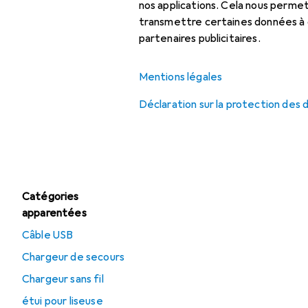
Chargeur sans fil
nos applications. Cela nous perm
transmettre certaines données à d
Chargeur universel
partenaires publicitaires.
Chargeur USB
Mentions légales
Déclaration sur la protection des
Offres
Déstockage Chargeur
USB
Catégories
apparentées
Câble USB
Chargeur de secours
Chargeur sans fil
étui pour liseuse