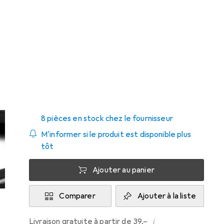
Prix en EUR TVA incl.
Marque
Évaluations
Plus de produits
StarTech
Livré entre mer, 19/8 et ven, 21/8
8 pièces en stock chez le fournisseur
M'informer si le produit est disponible plus
tôt
Ajouter au panier
Comparer
Ajouter à la liste
i
Livraison gratuite à partir de 39,–