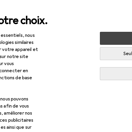
tre choix.
 essentiels, nous
SB
StarTech Chargeur USB 2 ports / Adaptateur secteur - 
logies similaires
r votre appareil et
Seul
sur notre site
ur vous
 connecter en
onctions de base
, nous pouvons
s afin de vous
s, améliorer nos
es publicitaires
tes ainsi que sur