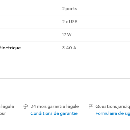
2 ports
2 x USB
17 W
électrique
3.40 A
 légale
24 mois garantie légale
Questions juridi
tour
Conditions de garantie
Formulaire de s