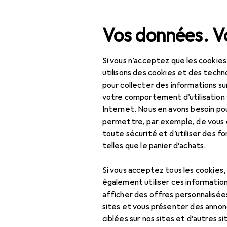
Recherche
Vos données. Vo
Si vous n’acceptez que les cookies
Navigation par catégorie
Périphériques
Alimentation
Chargeurs
Chargeur U
Tout l'assortiment
utilisons des cookies et des techno
pour collecter des informations su
IT + multimédia
votre comportement d’utilisation 
Internet. Nous en avons besoin po
Périphériques
permettre, par exemple, de vous
toute sécurité et d’utiliser des f
Alimentation
telles que le panier d’achats.
Chargeurs
Si vous acceptez tous les cookies
Adaptateur pour
également utiliser ces information
véhicule
afficher des offres personnalisée
sites et vous présenter des annonc
Câble USB
ciblées sur nos sites et d’autres si