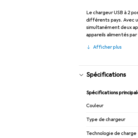
Le chargeur USB à 2 por
différents pays. Avec 
simultanément deux appa
appareils alimentés par
pour les voyages, car i
Afficher plus
seulement 132 g facilit
permettant une utilisat
Spécifications
Spécifications principa
Couleur
Type de chargeur
Technologie de charge