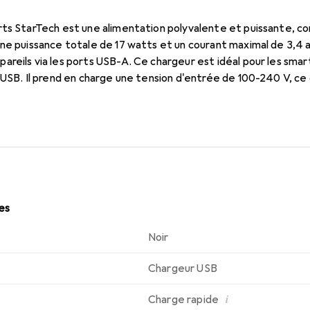
ts StarTech est une alimentation polyvalente et puissante, con
une puissance totale de 17 watts et un courant maximal de 3,4
reils via les ports USB-A. Ce chargeur est idéal pour les sma
 USB. Il prend en charge une tension d'entrée de 100-240 V, ce
l peut être utilisé dans la plupart des pays du monde. Son desig
ent le transport du chargeur partout. De plus, il est livré avec
ion flexible dans diverses régions.
les
Noir
Chargeur USB
i
Charge rapide