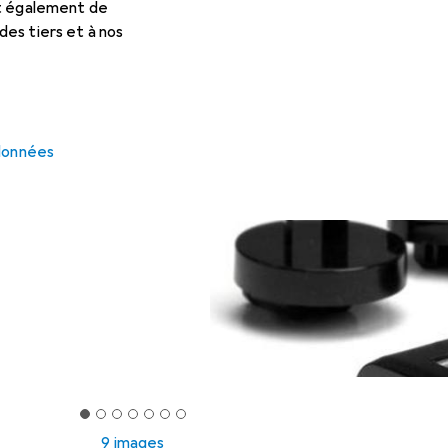
et également de
es tiers et à nos
 données
9 images