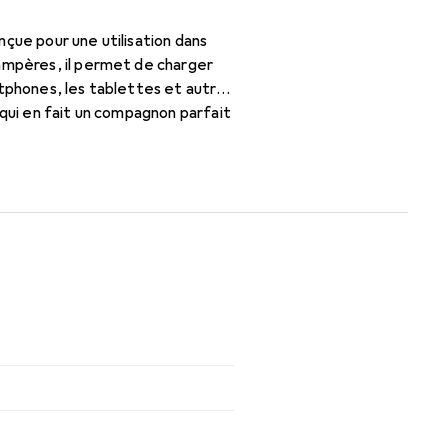
çue pour une utilisation dans
 ampères, il permet de charger
rtphones, les tablettes et autres
 qui en fait un compagnon parfait
n compact et son poids léger de
 différents adaptateurs,