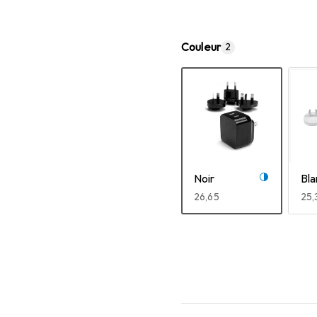
Couleur
2
Noir
Bla
EUR
26,65
EU
25,
Afficher plus