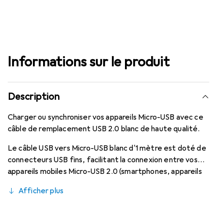
Informations sur le produit
Description
Charger ou synchroniser vos appareils Micro-USB avec ce
câble de remplacement USB 2.0 blanc de haute qualité.
Le câble USB vers Micro-USB blanc d'1 mètre est doté de
connecteurs USB fins, facilitant la connexion entre vos
appareils mobiles Micro-USB 2.0 (smartphones, appareils
photo numériques, tablettes, disques durs portables,
Afficher plus
etc.) et votre PC ou Mac pour des tâches quotidiennes
telles que la charge, la synchronisation des données ou le