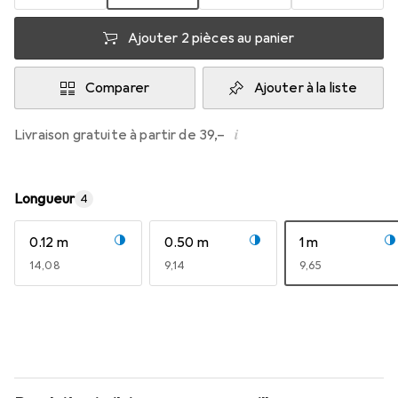
Ajouter 2 pièces au panier
Comparer
Ajouter à la liste
i
Livraison gratuite à partir de 39,–
Longueur
4
0.12 m
0.50 m
1 m
EUR
14,08
EUR
9,14
EUR
9,65