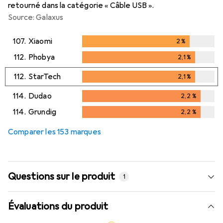
retourné dans la catégorie « Câble USB ».
Source: Galaxus
107.
Xiaomi
2
%
2
%
112.
Phobya
2,1
%
2,1
%
112.
StarTech
2,1
%
2,1
%
114.
Dudao
2,2
%
2,2
%
114.
Grundig
2,2
%
2,2
%
Comparer les 153 marques
Questions sur le produit
1
Évaluations du produit