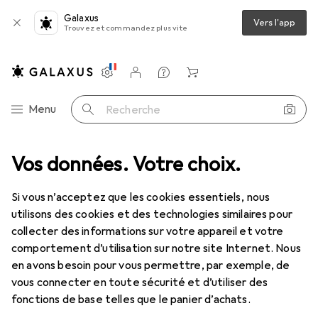
Galaxus
Vers l'app
Trouvez et commandez plus vite
Paramètres
Compte client
Listes de comparaison
Listes d'envies
Panier
Navigation par catégorie
Menu
Recherche
SB B 1m - Câble de données USB A / Micro B / Câble connecteur - Blanc
Vos données. Votre choix.
Si vous n’acceptez que les cookies essentiels, nous
utilisons des cookies et des technologies similaires pour
1 Image
collecter des informations sur votre appareil et votre
comportement d’utilisation sur notre site Internet. Nous
REMISE QUANTITATIVE
en avons besoin pour vous permettre, par exemple, de
EUR
8,58
vous connecter en toute sécurité et d’utiliser des
économisez
EUR
2,14
fonctions de base telles que le panier d’achats.
StarTech
Câble USB 2.0 A vers Micro