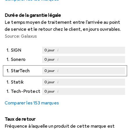
Durée de la garantie légale
Le temps moyen de traitement entre l'arrivée au point
de service et le retour chez le client, en jours ouvrables.
Source: Galaxus
1.
SIGN
i
0
jour
1.
Sonero
i
0
jour
1.
StarTech
i
0
jour
1.
Statik
i
0
jour
1.
Tech-Protect
i
0
jour
Comparer les 153 marques
Taux de retour
Fréquence à laquelle un produit de cette marque est