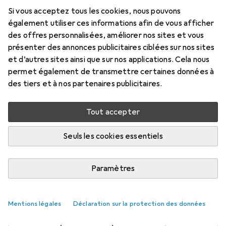
USB B 1m - Câble de données USB A /
Si vous acceptez tous les cookies, nous pouvons
Micro B / Câble connecteur - Blanc
également utiliser ces informations afin de vous afficher
des offres personnalisées, améliorer nos sites et vous
1 m, USB 2.0
présenter des annonces publicitaires ciblées sur nos sites
Prix en EUR TVA incl.
et d’autres sites ainsi que sur nos applications. Cela nous
permet également de transmettre certaines données à
Marque
Évaluations
des tiers et à nos partenaires publicitaires.
Plus de produits StarTech
59
Tout accepter
Livré entre jeu, 20/8 et sam, 22/8
Seuls les cookies essentiels
Plus que 4 pièces en stock chez le fournisseur
M'informer si le produit est disponible plus tôt
Paramètres
1 pièce
2 pièces
3 pièces
4 pièces
EUR
9,65
EUR
8,58
EUR
8,08
EUR
7,55
par pièce
Mentions légales
Déclaration sur la protection des données
par pièce
par pièce
par pièce
−
22
%
−
11
%
−
16
%