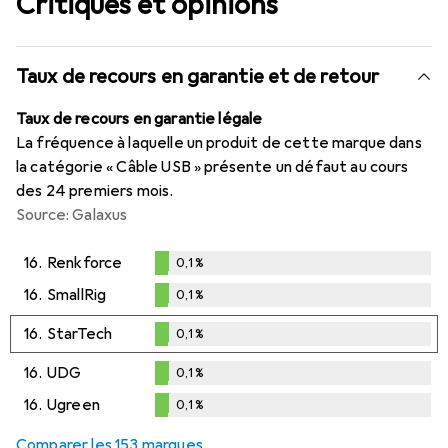
Critiques et opinions
Taux de recours en garantie et de retour
Taux de recours en garantie légale
La fréquence à laquelle un produit de cette marque dans
la catégorie « Câble USB » présente un défaut au cours
des 24 premiers mois.
Source: Galaxus
16.
Renkforce
0,1
%
0,1
%
16.
SmallRig
0,1
%
0,1
%
16.
StarTech
0,1
%
0,1
%
16.
UDG
0,1
%
0,1
%
16.
Ugreen
0,1
%
0,1
%
Comparer les 153 marques