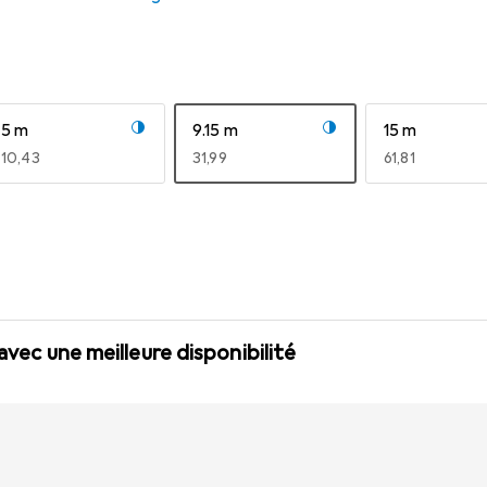
5 m
9.15 m
15 m
EUR
10,43
EUR
31,99
EUR
61,81
 avec une meilleure disponibilité