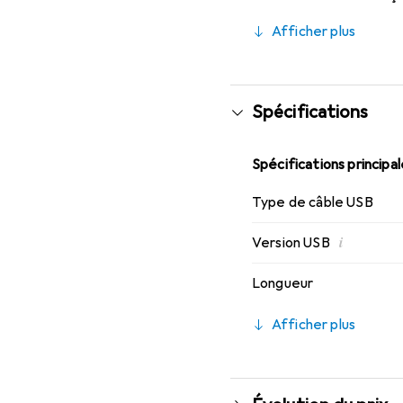
fonctionner au-delà de
Afficher plus
pieds de distance.
Spécifications
Spécifications principa
Type de câble USB
i
Version USB
Longueur
Afficher plus