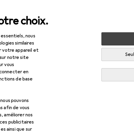
tre choix.
 essentiels, nous
argeurs
Câble USB
StarTech Câble USB 2.0 A vers B act
logies similaires
r votre appareil et
Seul
sur notre site
ur vous
 connecter en
onctions de base
, nous pouvons
s afin de vous
s, améliorer nos
es publicitaires
tes ainsi que sur