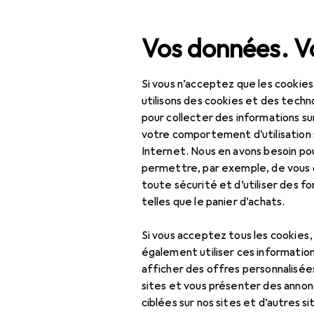
Recherche
Vos données. Vo
Si vous n’acceptez que les cookies
Navigation par catégorie
nt
IT + multimédia
Périphériques
Alimentation
Ch
Tout l'assortiment
utilisons des cookies et des techno
pour collecter des informations su
IT + multimédia
votre comportement d’utilisation 
Internet. Nous en avons besoin po
Périphériques
permettre, par exemple, de vous
toute sécurité et d’utiliser des f
Alimentation
telles que le panier d’achats.
Chargeurs
Si vous acceptez tous les cookies
Adaptateur pour
également utiliser ces information
véhicule
afficher des offres personnalisée
sites et vous présenter des annonc
Câble USB
ciblées sur nos sites et d’autres si