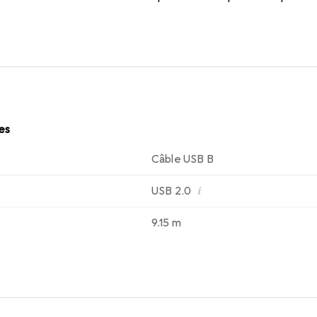
s limites des câbles USB standard et de communiquer avec des 
les
Câble USB B
i
USB 2.0
9.15 m