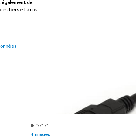
et également de
es tiers et à nos
 données
4 images