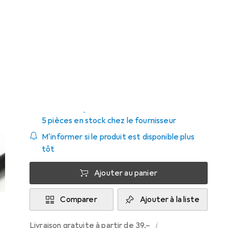
Prix en EUR TVA incl.
Marque
Évaluations
Plus de produits
299
StarTech
Livré entre jeu, 20/8 et sam, 22/8
5 pièces en stock chez le fournisseur
M'informer si le produit est disponible plus
tôt
Ajouter au panier
Comparer
Ajouter à la liste
i
Livraison gratuite à partir de 39,–