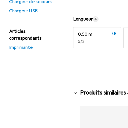
Chargeur de secours
Chargeur USB
Longueur
4
Articles
0.50 m
correspondants
EUR
5,13
Imprimante
Afficher plus
Produits similaires