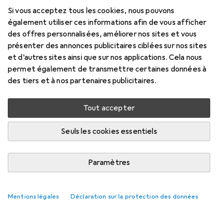
1 m, USB 3.2 Gen 2
Si vous acceptez tous les cookies, nous pouvons
Prix en EUR TVA incl.
également utiliser ces informations afin de vous afficher
des offres personnalisées, améliorer nos sites et vous
Marque
Évaluations
présenter des annonces publicitaires ciblées sur nos sites
Plus de produits StarTech
et d’autres sites ainsi que sur nos applications. Cela nous
permet également de transmettre certaines données à
des tiers et à nos partenaires publicitaires.
Livré entre jeu, 20/8 et sam, 22/8
Plus de 10 pièces en stock chez le fournisseur
Tout accepter
M'informer si le produit est disponible plus tôt
Seuls les cookies essentiels
Ajouter au panier
Paramètres
Comparer
Ajouter à la liste
Mentions légales
Déclaration sur la protection des données
i
Livraison gratuite à partir de 39,–