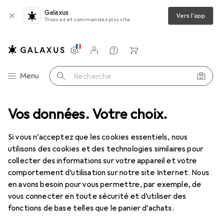
Galaxus
Vers l'app
Trouvez et commandez plus vite
Paramètres
Compte client
Listes de comparaison
Listes d'envies
Panier
Navigation par catégorie
Menu
Recherche
rTech 1m de câble USB 3.1 USB-C vers USB - câble de connexion USB 3.1
Vos données. Votre choix.
Si vous n’acceptez que les cookies essentiels, nous
utilisons des cookies et des technologies similaires pour
5 images
collecter des informations sur votre appareil et votre
comportement d’utilisation sur notre site Internet. Nous
EUR
19,15
en avons besoin pour vous permettre, par exemple, de
StarTech
1m de câble USB 3.1 USB-C
vous connecter en toute sécurité et d’utiliser des
vers USB - câble de connexion USB 3.1
fonctions de base telles que le panier d’achats.