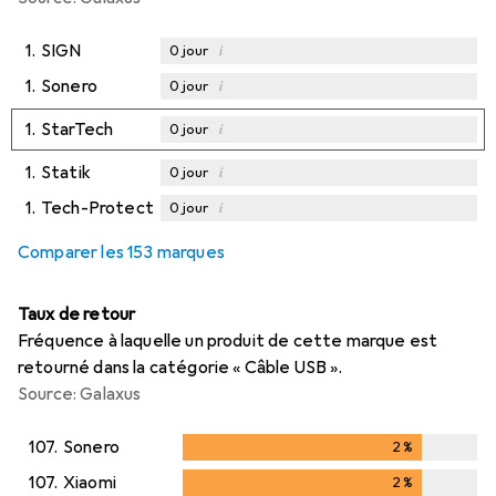
1.
SIGN
i
0
jour
1.
Sonero
i
0
jour
1.
StarTech
i
0
jour
1.
Statik
i
0
jour
1.
Tech-Protect
i
0
jour
Comparer les 153 marques
Taux de retour
Fréquence à laquelle un produit de cette marque est
retourné dans la catégorie « Câble USB ».
Source: Galaxus
107.
Sonero
2
%
2
%
107.
Xiaomi
2
%
2
%