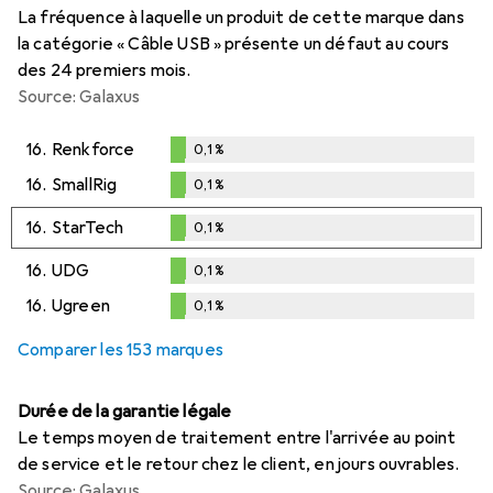
La fréquence à laquelle un produit de cette marque dans
la catégorie « Câble USB » présente un défaut au cours
des 24 premiers mois.
Source: Galaxus
16.
Renkforce
0,1
%
0,1
%
16.
SmallRig
0,1
%
0,1
%
16.
StarTech
0,1
%
0,1
%
16.
UDG
0,1
%
0,1
%
16.
Ugreen
0,1
%
0,1
%
Comparer les 153 marques
Durée de la garantie légale
Le temps moyen de traitement entre l'arrivée au point
de service et le retour chez le client, en jours ouvrables.
Source: Galaxus