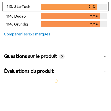
113.
StarTech
2,1
%
2,1
%
114.
Dudao
2,2
%
2,2
%
114.
Grundig
2,2
%
2,2
%
Comparer les 153 marques
Questions sur le produit
0
Évaluations du produit