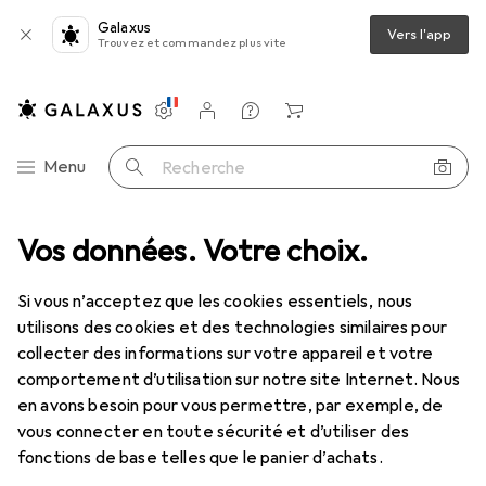
Galaxus
Vers l'app
Trouvez et commandez plus vite
Paramètres
Compte client
Listes de comparaison
Listes d'envies
Panier
Navigation par catégorie
Menu
Recherche
USB 2.0 Type A/B, transparent, 0,2m Type A/B M/M High/Full/Lowpeed
Vos données. Votre choix.
Si vous n’acceptez que les cookies essentiels, nous
utilisons des cookies et des technologies similaires pour
2 images
collecter des informations sur votre appareil et votre
comportement d’utilisation sur notre site Internet. Nous
REMISE QUANTITATIVE
en avons besoin pour vous permettre, par exemple, de
vous connecter en toute sécurité et d’utiliser des
EUR
3,75
économisez
EUR
2,06
fonctions de base telles que le panier d’achats.
Lindy
Câble USB 2.0 Type A/B,