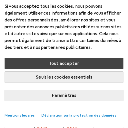
transparent, 0,2m Type A/B M/M
Si vous acceptez tous les cookies, nous pouvons
High/Full/Lowpeed
également utiliser ces informations afin de vous afficher
des offres personnalisées, améliorer nos sites et vous
0.20 m, USB 2.0, 2.50 W
présenter des annonces publicitaires ciblées sur nos sites
Prix en EUR TVA incl.
et d’autres sites ainsi que sur nos applications. Cela nous
permet également de transmettre certaines données à
des tiers et à nos partenaires publicitaires.
Marque
Évaluations
Plus de produits Lindy
174
Tout accepter
Livré entre mar, 18/8 et jeu, 20/8
Seuls les cookies essentiels
Plus que 4 pièces en stock chez le fournisseur
M'informer si le produit est disponible plus tôt
Paramètres
1 pièce
2 pièces
3 pièces
4 pièces
Mentions légales
Déclaration sur la protection des données
EUR
4,78
EUR
3,75
EUR
3,27
EUR
3,18
par pièce
par pièce
par pièce
par pièce
−
33
%