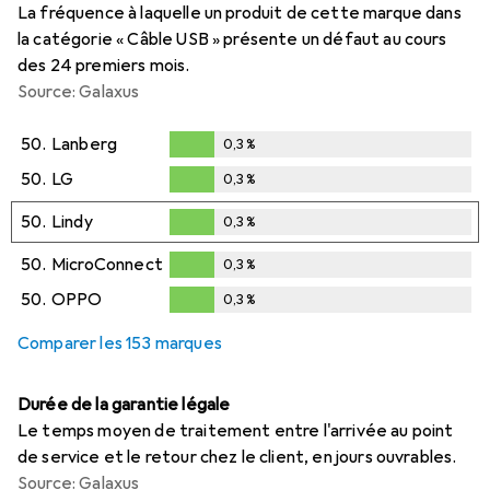
La fréquence à laquelle un produit de cette marque dans
la catégorie « Câble USB » présente un défaut au cours
des 24 premiers mois.
Source: Galaxus
50.
Lanberg
0,3
%
0,3
%
50.
LG
0,3
%
0,3
%
50.
Lindy
0,3
%
0,3
%
50.
MicroConnect
0,3
%
0,3
%
50.
OPPO
0,3
%
0,3
%
Comparer les 153 marques
Durée de la garantie légale
Le temps moyen de traitement entre l'arrivée au point
de service et le retour chez le client, en jours ouvrables.
Source: Galaxus