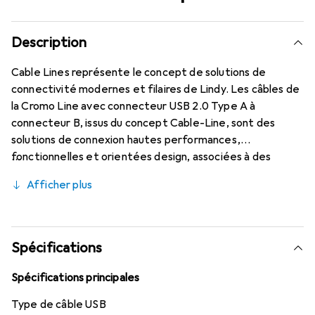
Description
Cable Lines représente le concept de solutions de
connectivité modernes et filaires de Lindy. Les câbles de
la Cromo Line avec connecteur USB 2.0 Type A à
connecteur B, issus du concept Cable-Line, sont des
solutions de connexion hautes performances,
fonctionnelles et orientées design, associées à des
matériaux de construction de la plus haute qualité et une
Afficher plus
architecture de connecteur marquante. Les câbles USB
2.0 de la Cromo Line disposent d'un double blindage et de
conducteurs en cuivre étamé pour une performance de
transmission optimale et sans perte. La résistance à la
Spécifications
corrosion durable et la grande fiabilité sont garanties par
les contacts et les manchons de connecteur fabriqués
Spécifications principales
avec soin et plaqués or 24K.
Type de câble USB