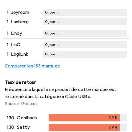
1.
Joyroom
i
0
jour
1.
Lanberg
i
0
jour
1.
Lindy
i
0
jour
1.
LinQ
i
0
jour
1.
LogiLink
i
0
jour
Comparer les 153 marques
Taux de retour
Fréquence à laquelle un produit de cette marque est
retourné dans la catégorie « Câble USB ».
Source: Galaxus
130.
Oehlbach
2,9
%
2,9
%
130.
Setty
2,9
%