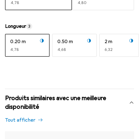
EUR
4,78
EUR
4,80
Longueur
3
0.20 m
0.50 m
2 m
EUR
4,78
EUR
4,68
EUR
6,32
Produits similaires avec une meilleure
disponibilité
Tout afficher