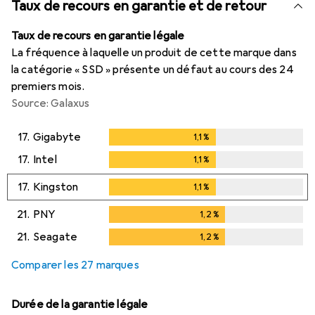
Taux de recours en garantie et de retour
Taux de recours en garantie légale
La fréquence à laquelle un produit de cette marque dans
la catégorie « SSD » présente un défaut au cours des 24
premiers mois.
Source: Galaxus
17.
Gigabyte
1,1
%
1,1
%
17.
Intel
1,1
%
1,1
%
17.
Kingston
1,1
%
1,1
%
21.
PNY
1,2
%
1,2
%
21.
Seagate
1,2
%
1,2
%
Comparer les 27 marques
Durée de la garantie légale