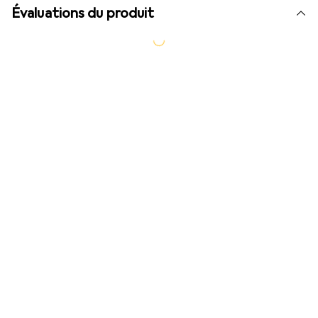
Évaluations du produit
Plus récent
Très bien
i
94/100
Basic Tutorials
Seul test
Publication
février 2023
SSD PCIe-Gen4 très rapide, qui se distingue en outre par
son prix abordable.
Ce rapport de test appartient à un autre type:
KC3000 (1024 Go,
M.2 2280)