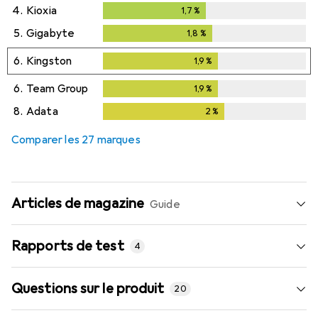
4.
Kioxia
1,7
%
1,7
%
5.
Gigabyte
1,8
%
1,8
%
6.
Kingston
1,9
%
1,9
%
6.
Team Group
1,9
%
1,9
%
8.
Adata
2
%
2
%
Comparer les 27 marques
Articles de magazine
Guide
Rapports de test
4
Questions sur le produit
20