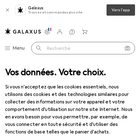
Galaxus
Vers l'app
Trouvez et commandez plus vite
Paramètres
Compte client
Listes de comparaison
Listes d'envies
Panier
Navigation par catégorie
Menu
Recherche
média
Vos données. Votre choix.
Composants PC
Stockage
SSD
Kingston KC3000
Si vous n’acceptez que les cookies essentiels, nous
utilisons des cookies et des technologies similaires pour
18 images
collecter des informations sur votre appareil et votre
comportement d’utilisation sur notre site Internet. Nous
EUR
153,16
EUR
299,14
/
1To
en avons besoin pour vous permettre, par exemple, de
Kingston
KC3000
vous connecter en toute sécurité et d’utiliser des
512 Go, M.2 2280
fonctions de base telles que le panier d’achats.