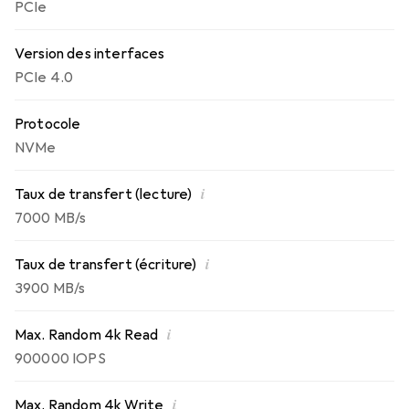
PCIe
flexibilité là où les utilisateurs exigeants recherchent
réactivité et excellents temps de chargement.
Version des interfaces
PCIe 4.0
Protocole
NVMe
i
Taux de transfert (lecture)
7000 MB/s
i
Taux de transfert (écriture)
3900 MB/s
i
Max. Random 4k Read
900000 IOPS
i
Max. Random 4k Write