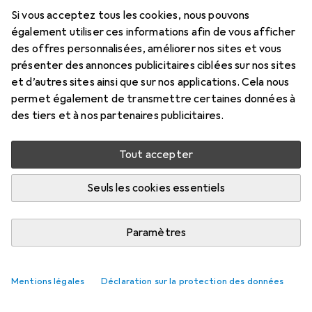
Prix en EUR TVA incl.
Si vous acceptez tous les cookies, nous pouvons
également utiliser ces informations afin de vous afficher
Marque
Évaluations
des offres personnalisées, améliorer nos sites et vous
Plus de produits Kingston
455
présenter des annonces publicitaires ciblées sur nos sites
et d’autres sites ainsi que sur nos applications. Cela nous
Rapports de test
permet également de transmettre certaines données à
Très bien dans 4 tests
des tiers et à nos partenaires publicitaires.
Livré entre mer, 19/8 et sam, 22/8
Tout accepter
Plus de 10 pièces en stock chez le fournisseur
Seuls les cookies essentiels
M'informer si le produit est disponible plus tôt
Paramètres
Ajouter au panier
Mentions légales
Comparer
Déclaration sur la protection des données
Ajouter à la liste