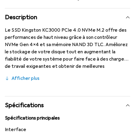
Description
Le SSD Kingston KC3000 PCIe 4.0 NVMe M.2 offre des
performances de haut niveau grâce à son contrôleur
NVMe Gen 4x4 et sa mémoire NAND 3D TLC. Améliorez
le stockage de votre disque tout en augmentant la
fiabilité de votre système pour faire face à des charges
de travail exigeantes et obtenir de meilleures
performances avec des applications logicielles telles que
Afficher plus
le rendu 3D et la création de contenu 4K+. Avec des
vitesses de lecture et d'écriture impressionnantes allant
jusqu'à 7 000 Mo/s, ce disque améliore les flux de travail
sur les PC de bureau et les ordinateurs portables
Spécifications
puissants, ce qui en fait un choix idéal pour les utilisateurs
intensifs à la recherche des vitesses les plus élevées du
Spécifications principales
marché. Son design compact M.2 2280 s'intègre
Interface
parfaitement dans les cartes mères, offrant ainsi plus de