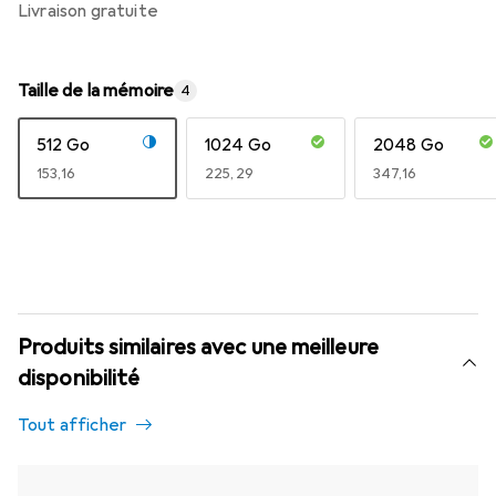
livraison gratuite
Taille de la mémoire
4
512 Go
1024 Go
2048 Go
EUR
153,16
EUR
225,29
EUR
347,16
Produits similaires avec une meilleure
disponibilité
Tout afficher