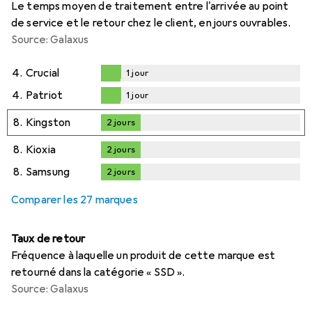
Le temps moyen de traitement entre l'arrivée au point
de service et le retour chez le client, en jours ouvrables.
Source: Galaxus
4.
Crucial
1
jour
1
jour
4.
Patriot
1
jour
1
jour
8.
Kingston
2
jours
2
jours
8.
Kioxia
2
jours
2
jours
8.
Samsung
2
jours
2
jours
Comparer les 27 marques
Taux de retour
Fréquence à laquelle un produit de cette marque est
retourné dans la catégorie « SSD ».
Source: Galaxus