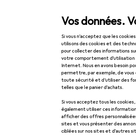
Recherche
Vos données. Vo
Si vous n’acceptez que les cookies
Navigation par catégorie
IT + multimédia
Périphériques
Alimentation
Chargeu
Tout l'assortiment
utilisons des cookies et des techno
pour collecter des informations su
IT + multimédia
votre comportement d’utilisation 
Internet. Nous en avons besoin po
Périphériques
permettre, par exemple, de vous
toute sécurité et d’utiliser des f
Alimentation
telles que le panier d’achats.
Chargeurs
Si vous acceptez tous les cookies
Adaptateur pour
également utiliser ces information
véhicule
afficher des offres personnalisée
sites et vous présenter des annonc
Câble USB
ciblées sur nos sites et d’autres si