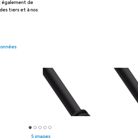
et également de
es tiers et à nos
 données
5 images