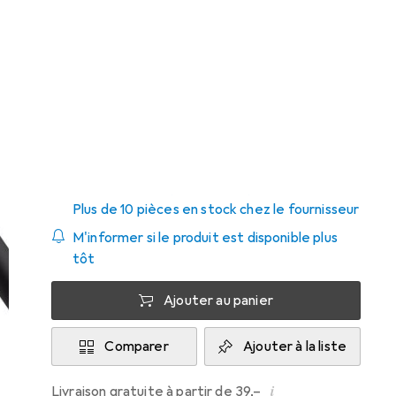
Prix en EUR TVA incl.
Marque
Évaluations
Plus de produits
1
InLine
Livré entre mer, 19/8 et ven, 21/8
Plus de 10 pièces en stock chez le fournisseur
M'informer si le produit est disponible plus
tôt
Ajouter au panier
Comparer
Ajouter à la liste
i
Livraison gratuite à partir de 39,–