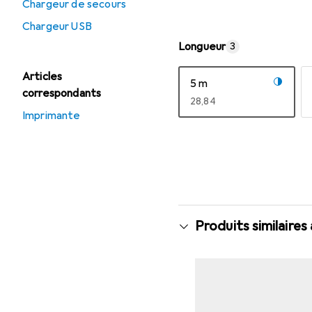
Chargeur de secours
Chargeur USB
Longueur
3
Articles
5 m
correspondants
EUR
28,84
Imprimante
Afficher plus
Produits similaires