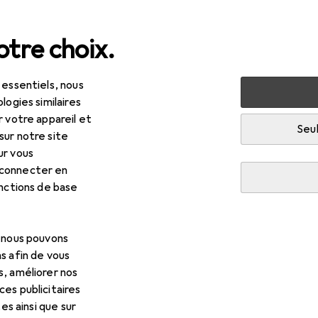
tre choix.
 essentiels, nous
rs
Câble USB
InLine Extension active USB 2.0 5m avec am
logies similaires
r votre appareil et
Seul
sur notre site
ur vous
 connecter en
onctions de base
, nous pouvons
s afin de vous
s, améliorer nos
es publicitaires
tes ainsi que sur