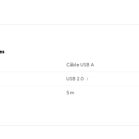
les
Câble USB A
i
USB 2.0
5 m