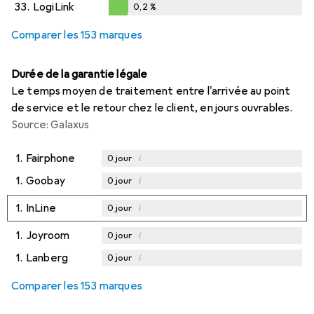
33.
LogiLink
0,2
%
0,2
%
Comparer les 153 marques
Durée de la garantie légale
Le temps moyen de traitement entre l'arrivée au point
de service et le retour chez le client, en jours ouvrables.
Source: Galaxus
1.
Fairphone
i
0
jour
1.
Goobay
i
0
jour
1.
InLine
i
0
jour
1.
Joyroom
i
0
jour
1.
Lanberg
i
0
jour
Comparer les 153 marques