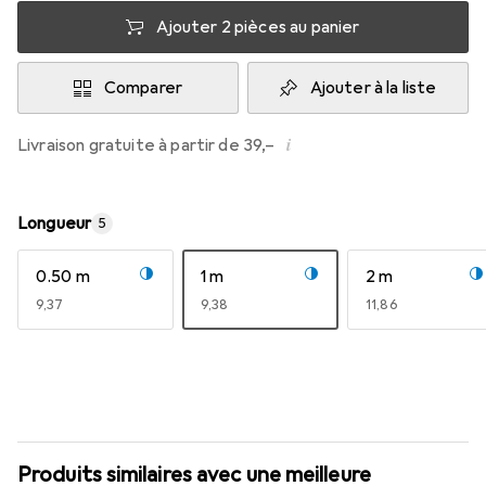
Ajouter 2 pièces au panier
Comparer
Ajouter à la liste
i
Livraison gratuite à partir de 39,–
Longueur
5
0.50 m
1 m
2 m
EUR
9,37
EUR
9,38
EUR
11,86
Produits similaires avec une meilleure