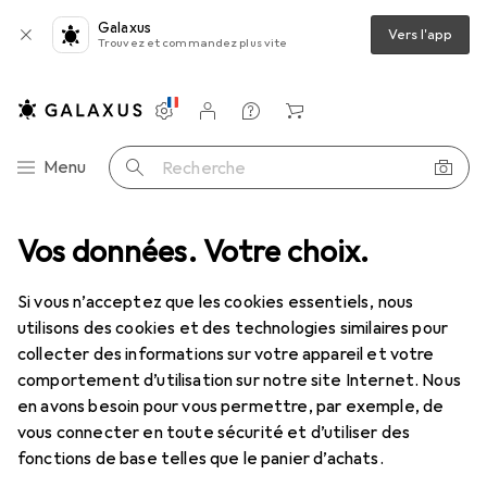
Galaxus
Vers l'app
Trouvez et commandez plus vite
Paramètres
Compte client
Listes de comparaison
Listes d'envies
Panier
Navigation par catégorie
Menu
Recherche
Câble USB
Vos données. Votre choix.
InLine Câble USB 3.0 A mâle vers micro B mâle noir 1m
Si vous n’acceptez que les cookies essentiels, nous
utilisons des cookies et des technologies similaires pour
4 images
collecter des informations sur votre appareil et votre
comportement d’utilisation sur notre site Internet. Nous
REMISE QUANTITATIVE
en avons besoin pour vous permettre, par exemple, de
vous connecter en toute sécurité et d’utiliser des
EUR
8,06
économisez
EUR
2,64
fonctions de base telles que le panier d’achats.
InLine
Câble USB 3.0 A mâle vers