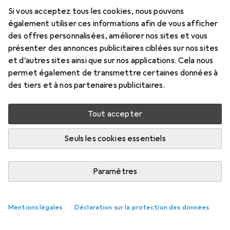
micro B mâle noir 1m
Si vous acceptez tous les cookies, nous pouvons
également utiliser ces informations afin de vous afficher
1 m, USB 3.2 Gen 1
des offres personnalisées, améliorer nos sites et vous
Prix en EUR TVA incl.
présenter des annonces publicitaires ciblées sur nos sites
et d’autres sites ainsi que sur nos applications. Cela nous
permet également de transmettre certaines données à
Marque
Évaluations
des tiers et à nos partenaires publicitaires.
Plus de produits InLine
9
Tout accepter
Livré entre mer, 19/8 et ven, 21/8
Plus de 10 pièces en stock chez le fournisseur
Seuls les cookies essentiels
M'informer si le produit est disponible plus tôt
Paramètres
1 pièce
2 pièces
3 pièces
4 pièces
EUR
9,38
EUR
8,06
EUR
7,45
EUR
6,79
par pièce
par pièce
par pièce
par pièce
Mentions légales
Déclaration sur la protection des données
−
14
%
−
21
%
−
28
%