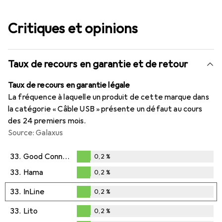
Critiques et opinions
Taux de recours en garantie et de retour
Taux de recours en garantie légale
La fréquence à laquelle un produit de cette marque dans
la catégorie « Câble USB » présente un défaut au cours
des 24 premiers mois.
Source: Galaxus
33.
Good Connections
0,2
%
0,2
%
33.
Hama
0,2
%
0,2
%
33.
InLine
0,2
%
0,2
%
33.
Lito
0,2
%
0,2
%