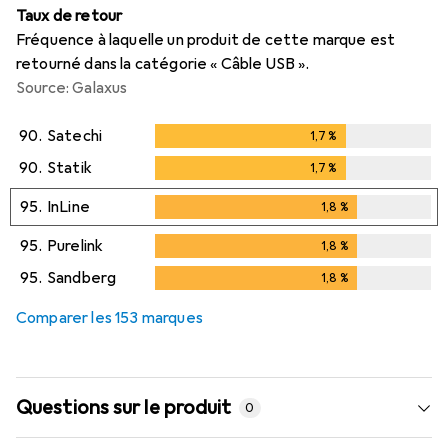
Taux de retour
Fréquence à laquelle un produit de cette marque est
retourné dans la catégorie « Câble USB ».
Source: Galaxus
90.
Satechi
1,7
%
1,7
%
90.
Statik
1,7
%
1,7
%
95.
InLine
1,8
%
1,8
%
95.
Purelink
1,8
%
1,8
%
95.
Sandberg
1,8
%
1,8
%
Comparer les 153 marques
Questions sur le produit
0