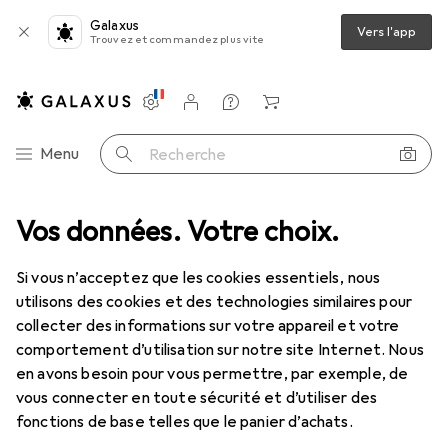
Galaxus
Vers l'app
Trouvez et commandez plus vite
Paramètres
Compte client
Listes de comparaison
Listes d'envies
Panier
Navigation par catégorie
Menu
Recherche
ltimédia
Vos données. Votre choix.
Composants PC
Stockage
SSD
Crucial BX500
Si vous n’acceptez que les cookies essentiels, nous
utilisons des cookies et des technologies similaires pour
15 images
collecter des informations sur votre appareil et votre
comportement d’utilisation sur notre site Internet. Nous
EUR
170,07
EUR
170,07
/
1To
en avons besoin pour vous permettre, par exemple, de
Crucial
BX500
vous connecter en toute sécurité et d’utiliser des
1000 Go, 2.5"
fonctions de base telles que le panier d’achats.