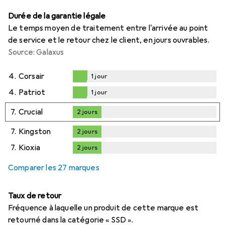
Durée de la garantie légale
Le temps moyen de traitement entre l'arrivée au point
de service et le retour chez le client, en jours ouvrables.
Source: Galaxus
4.
Corsair
1
jour
1
jour
4.
Patriot
1
jour
1
jour
7.
Crucial
2
jours
2
jours
7.
Kingston
2
jours
2
jours
7.
Kioxia
2
jours
2
jours
Comparer les 27 marques
Taux de retour
Fréquence à laquelle un produit de cette marque est
retourné dans la catégorie « SSD ».