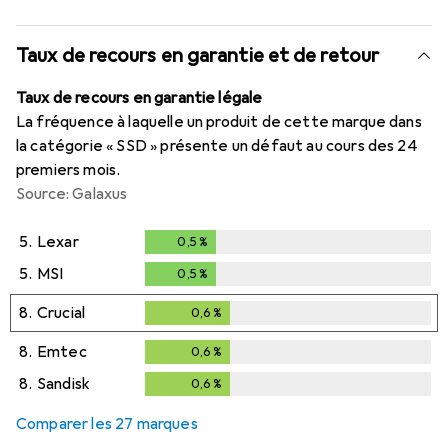
Taux de recours en garantie et de retour
Taux de recours en garantie légale
La fréquence à laquelle un produit de cette marque dans
la catégorie « SSD » présente un défaut au cours des 24
premiers mois.
Source: Galaxus
5.
Lexar
0,5
%
0,5
%
5.
MSI
0,5
%
0,5
%
8.
Crucial
0,6
%
0,6
%
8.
Emtec
0,6
%
0,6
%
8.
Sandisk
0,6
%
0,6
%
Comparer les 27 marques