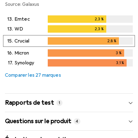
Source: Galaxus
13.
Emtec
2,3
%
2,3
%
13.
WD
2,3
%
2,3
%
15.
Crucial
2,8
%
2,8
%
16.
Micron
3
%
3
%
17.
Synology
3,1
%
3,1
%
Comparer les 27 marques
Rapports de test
1
Plus récent
Questions sur le produit
4