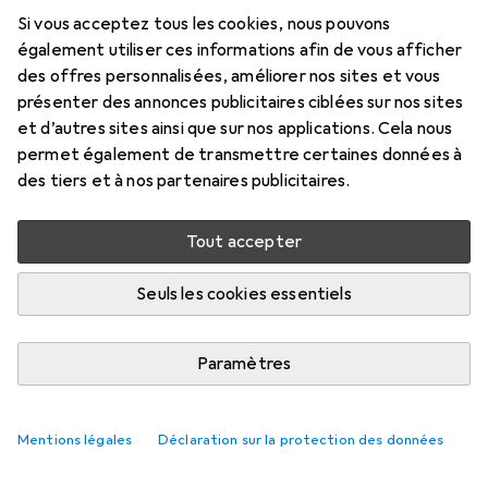
Prix en EUR TVA incl.
Si vous acceptez tous les cookies, nous pouvons
également utiliser ces informations afin de vous afficher
Marque
Évaluations
des offres personnalisées, améliorer nos sites et vous
Plus de produits Crucial
594
présenter des annonces publicitaires ciblées sur nos sites
et d’autres sites ainsi que sur nos applications. Cela nous
Rapports de test
permet également de transmettre certaines données à
Très bien dans 1 test
des tiers et à nos partenaires publicitaires.
Livré mer, 12/8
Tout accepter
Plus de 10 pièces en stock
Seuls les cookies essentiels
Ajouter au panier
Paramètres
Comparer
Ajouter à la liste
livraison gratuite
Mentions légales
Déclaration sur la protection des données