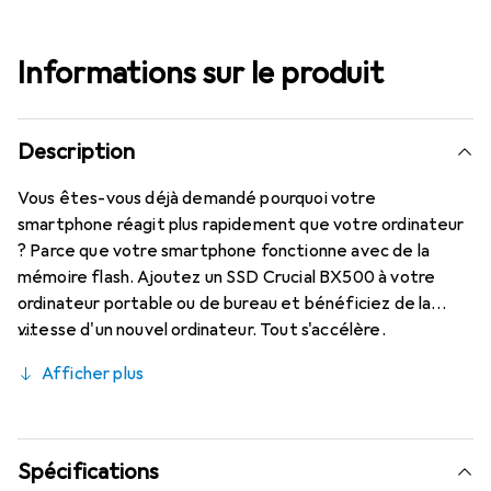
Informations sur le produit
Description
Vous êtes-vous déjà demandé pourquoi votre
smartphone réagit plus rapidement que votre ordinateur
? Parce que votre smartphone fonctionne avec de la
mémoire flash. Ajoutez un SSD Crucial BX500 à votre
ordinateur portable ou de bureau et bénéficiez de la
vitesse d'un nouvel ordinateur. Tout s'accélère.
Démarrage plus rapide, chargement des fichiers accéléré
Afficher plus
et agilité générale du système améliorée. Augmente
l'autonomie de la batterie grâce à une efficacité
énergétique 45 fois supérieure à celle d'un disque dur
traditionnel.
Spécifications