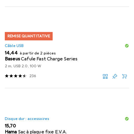
REMISE QUANTITATIVE
Câble USB
EUR
14,44
à partir de 2 pièces
Baseus
Cafule Fast Charge Series
2 m, USB 2.0, 100 W
236
Disque dur : accessoires
EUR
15,70
Hama
Sac à plaque fixe E.V.A.