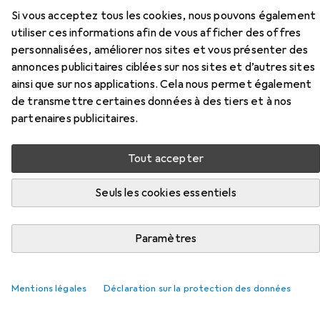
Si vous acceptez tous les cookies, nous pouvons également
Ici, vous trouverez des accessoires compatibles avec le
utiliser ces informations afin de vous afficher des offres
produit Samsung Portable T7 des catégories Disque dur :
personnalisées, améliorer nos sites et vous présenter des
accessoires et Câble USB.
annonces publicitaires ciblées sur nos sites et d’autres sites
ainsi que sur nos applications. Cela nous permet également
Pertinence
de transmettre certaines données à des tiers et à nos
partenaires publicitaires.
Liste des produits
Tout accepter
REMISE QUANTITATIVE
Seuls les cookies essentiels
Disque dur : accessoires
EUR
9,38
à partir de 2 pièces
Ugreen
Petit sac pour ordinateur portable, alimentation,
Paramètres
câbles, adaptateurs et accessoires
221
Mentions légales
Déclaration sur la protection des données