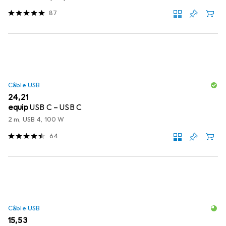
87
Câble USB
EUR
24,21
equip
USB C – USB C
2 m, USB 4, 100 W
64
Câble USB
EUR
15,53