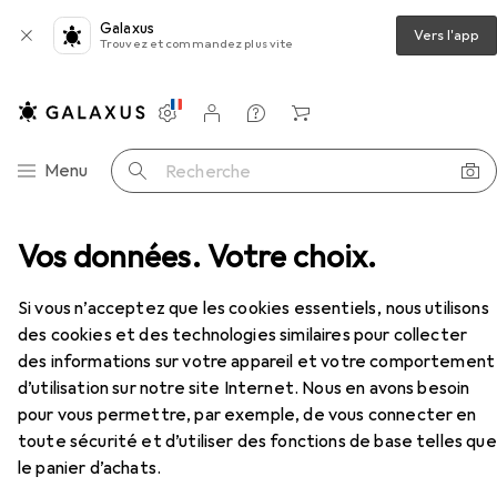
Galaxus
Vers l'app
Trouvez et commandez plus vite
Paramètres
Compte client
Listes de comparaison
Listes d'envies
Panier
Navigation par catégorie
Menu
Recherche
Stockage
Vos données. Votre choix.
SSD externe
Samsung Portable T7
Accessoires
EUR
EUR
334,84
Si vous n’acceptez que les cookies essentiels, nous utilisons
167,43
/
1To
Samsung
Portable T7
des cookies et des technologies similaires pour collecter
2 To
des informations sur votre appareil et votre comportement
d’utilisation sur notre site Internet. Nous en avons besoin
pour vous permettre, par exemple, de vous connecter en
toute sécurité et d’utiliser des fonctions de base telles que
Accessoires pour Samsung
le panier d’achats.
Portable T7