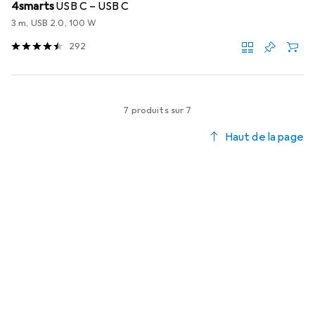
4smarts
USB C – USB C
3 m, USB 2.0, 100 W
292
7 produits sur 7
Haut de la page