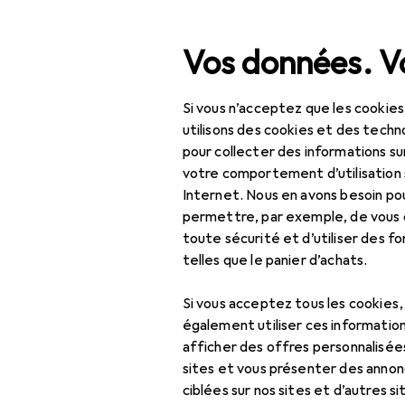
Recherche
Vos données. Vo
Si vous n’acceptez que les cookies
Navigation par catégorie
Tout l'assortiment
IT + multimédia
Tout l'assortiment
utilisons des cookies et des techno
pour collecter des informations su
IT + multimédia
votre comportement d’utilisation 
Internet. Nous en avons besoin po
Périphériques
EU
15
permettre, par exemple, de vous
HP
toute sécurité et d’utiliser des f
Vidéoconférence +
San
telles que le panier d’achats.
téléphonie
Casque micro de
Si vous acceptez tous les cookies
bureau
également utiliser ces information
afficher des offres personnalisée
Dispositif de
sites et vous présenter des annonc
présentation
Accessoires
ciblées sur nos sites et d’autres si