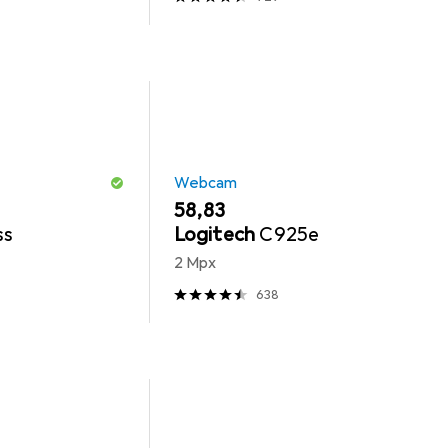
Webcam
EUR
58,83
ss
Logitech
C925e
2 Mpx
638