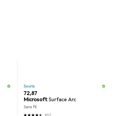
es catégories Webcam et Souris.
Souris
EUR
72,87
Microsoft
Surface Arc
Sans fil
937