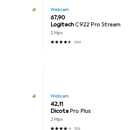
Webcam
EUR
67,90
Logitech
C922 Pro Stream
2 Mpx
666
Webcam
EUR
42,11
Dicota
Pro Plus
2 Mpx
106