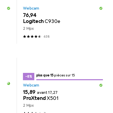
Webcam
EUR
76,94
Logitech
C930e
2 Mpx
638
15
15
plus que 15
/ 15
pièces sur 15
pièces sur 15
−8%
Webcam
EUR
EUR
15,89
avant
17,27
ProXtend
X501
2 Mpx