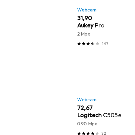
Webcam
EUR
31,90
Aukey
Pro
2 Mpx
147
Webcam
EUR
72,67
Logitech
C505e
0.90 Mpx
32