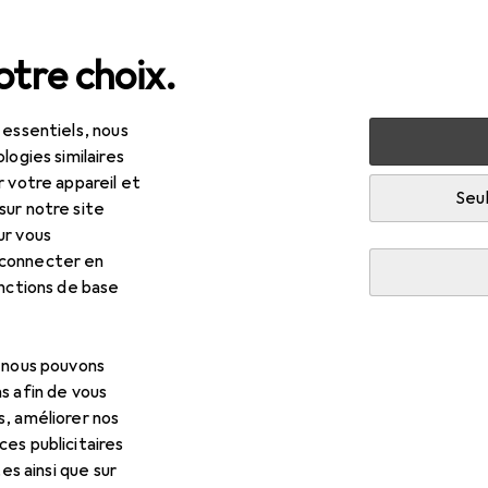
tre choix.
 essentiels, nous
Périphériques
Vidéoconférence + téléphonie
Casque m
logies similaires
r votre appareil et
Seul
sur notre site
ur vous
R
5,59
 connecter en
Poly Voyager 4210
onctions de base
s fil, USB-A, Avaya, Cisco, Les équipes Microsoft
, nous pouvons
s afin de vous
s, améliorer nos
es publicitaires
 pour HP Poly Voyager 4210
tes ainsi que sur