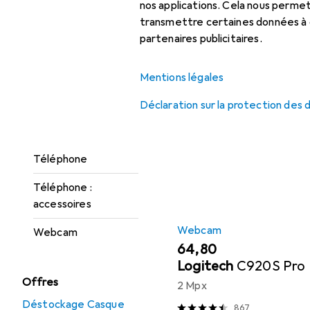
nos applications. Cela nous perm
Micro-casque :
transmettre certaines données à d
accessoires
Ici, vous trouverez des ac
partenaires publicitaires.
Solution de
conférence
Populaire
Webcam
Mentions légales
Solution de
Déclaration sur la protection des
conférence :
Trier par
:
Pertinence
accessoires
Liste des produits
Téléphone
Téléphone :
accessoires
Webcam
Webcam
EUR
64,80
Logitech
C920S Pro
Offres
2 Mpx
Déstockage Casque
867