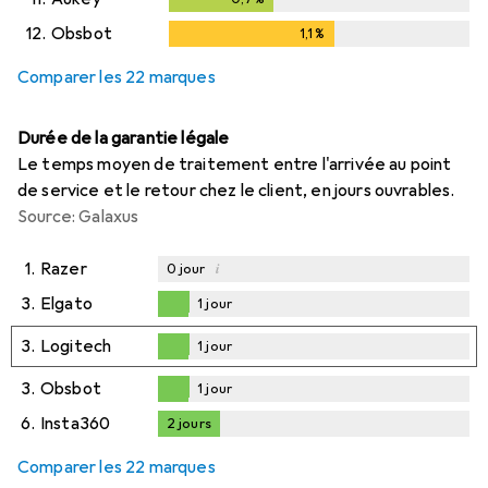
12.
Obsbot
1,1
%
1,1
%
Comparer les 22 marques
Durée de la garantie légale
Le temps moyen de traitement entre l'arrivée au point
de service et le retour chez le client, en jours ouvrables.
Source: Galaxus
1.
Razer
i
0
jour
3.
Elgato
1
jour
1
jour
3.
Logitech
1
jour
1
jour
3.
Obsbot
1
jour
1
jour
6.
Insta360
2
jours
2
jours
Comparer les 22 marques