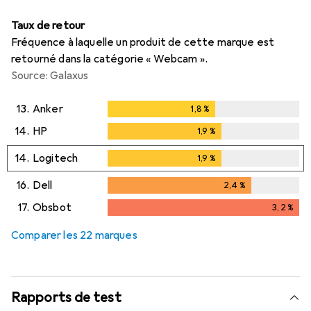
Taux de retour
Fréquence à laquelle un produit de cette marque est
retourné dans la catégorie « Webcam ».
Source: Galaxus
13.
Anker
1,8
%
1,8
%
14.
HP
1,9
%
1,9
%
14.
Logitech
1,9
%
1,9
%
16.
Dell
2,4
%
2,4
%
17.
Obsbot
3,2
%
3,2
%
Comparer les 22 marques
Rapports de test