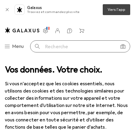
Galaxus
Vers l'app
Trouvez et commandez plus vite
Paramètres
Compte client
Listes de comparaison
Listes d'envies
Panier
Navigation par catégorie
Menu
Recherche
Vos données. Votre choix.
Streaming
Son + vidéo
Webcam
Logitech Brio Business
Si vous n’acceptez que les cookies essentiels, nous
utilisons des cookies et des technologies similaires pour
collecter des informations sur votre appareil et votre
26 images
1 Vidéo
comportement d’utilisation sur notre site Internet. Nous
EUR
170,91
en avons besoin pour vous permettre, par exemple, de
vous connecter en toute sécurité et d’utiliser des
Logitech
Brio Business
fonctions de base telles que le panier d’achats.
13 Mpx