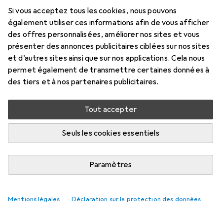
Si vous acceptez tous les cookies, nous pouvons
Prix en EUR TVA incl.
également utiliser ces informations afin de vous afficher
des offres personnalisées, améliorer nos sites et vous
Marque
Évaluations
présenter des annonces publicitaires ciblées sur nos sites
Plus de produits Logitech
1776
et d’autres sites ainsi que sur nos applications. Cela nous
permet également de transmettre certaines données à
Rapports de test
des tiers et à nos partenaires publicitaires.
Très bien dans 3 tests
Tout accepter
Livré mer, 12/8
Plus de 10 pièces en stock
Seuls les cookies essentiels
Ajouter au panier
Paramètres
Comparer
Ajouter à la liste
Mentions légales
Déclaration sur la protection des données
livraison gratuite