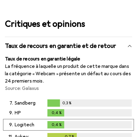
Critiques et opinions
Taux de recours en garantie et de retour
Taux de recours en garantie légale
La fréquence à laquelle un produit de cette marque dans
la catégorie « Webcam » présente un défaut au cours des
24 premiers mois.
Source: Galaxus
7.
Sandberg
0,3
%
0,3
%
9.
HP
0,4
%
0,4
%
9.
Logitech
0,4
%
0,4
%
11.
Aukey
0,7
%
0,7
%