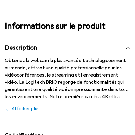
Informations sur le produit
Description
Obtenez la webcam la plus avancée technologiquement
au monde, offrant une qualité professionnelle pour les
vidéoconférences, le streaming et l'enregistrement
vidéo. La Logitech BRIO regorge de fonctionnalités qui
garantissent une qualité vidéo impressionnante dans tous
les environnements. Notre première caméra 4K ultra
haute définition propose un zoom numérique 5x et
Afficher plus
RightLight 3 avec HDR. L'option de changement
d'arrière-plan permet de réaliser des vidéoconférences
depuis n'importe quel endroit. Diffusez des vidéos en
qualité cristalline avec une excellente résolution, un taux