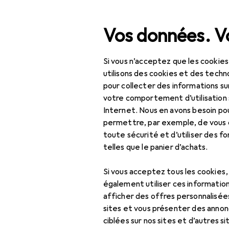
Recherche
Vos données. Vo
Si vous n’acceptez que les cookies
Navigation par catégorie
Tout l'assortiment
IT +
Tout l'assortiment
utilisons des cookies et des techno
pour collecter des informations su
Micro-casqu
IT + multimédia
votre comportement d’utilisation 
Internet. Nous en avons besoin po
Périphériques
permettre, par exemple, de vous
toute sécurité et d’utiliser des f
Vidéoconférence +
Produits
Forum
telles que le panier d’achats.
téléphonie
Casque micro de
Si vous acceptez tous les cookies
bureau
également utiliser ces information
afficher des offres personnalisée
Dispositif de
sites et vous présenter des annonc
présentation
ciblées sur nos sites et d’autres si