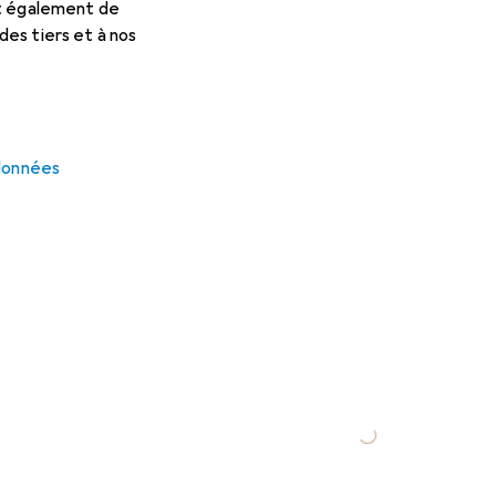
et également de
es tiers et à nos
 données