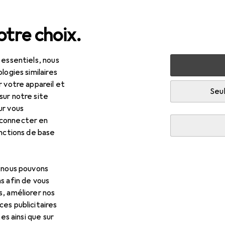
tre choix.
 essentiels, nous
 multimédia
Périphériques
Vidéoconférence + téléphon
logies similaires
r votre appareil et
e : accessoires
Seul
sur notre site
ur vous
 connecter en
onctions de base
, nous pouvons
s afin de vous
s, améliorer nos
es publicitaires
tes ainsi que sur