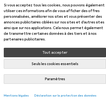
Si vous acceptez tous les cookies, nous pouvons également
Accessoires pour HP Poly
utiliser ces informations afin de vous afficher des offres
personnalisées, améliorer nos sites et vous présenter des
EncorePro 320
annonces publicitaires ciblées sur nos sites et d’autres sites
ainsi que sur nos applications. Cela nous permet également
Ici, vous trouverez des accessoires compatibles avec le
de transmettre certaines données à des tiers et à nos
produit HP Poly EncorePro 320 des catégories Webcam
partenaires publicitaires.
et Souris.
Tout accepter
Populaire
Webcam
Souris
Seuls les cookies essentiels
Pertinence
Paramètres
Liste des produits
Mentions légales
Déclaration sur la protection des données
Webcam