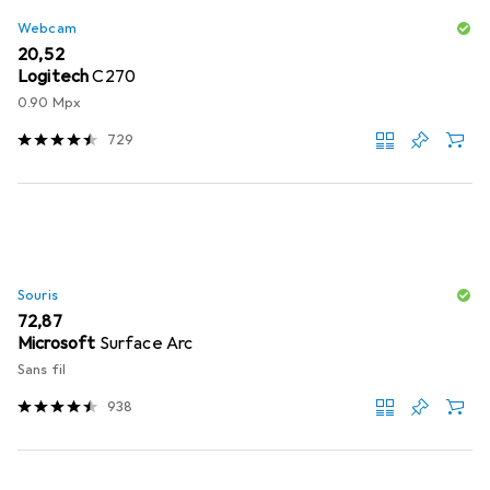
Webcam
EUR
20,52
Logitech
C270
0.90 Mpx
729
Souris
EUR
72,87
Microsoft
Surface Arc
Sans fil
938