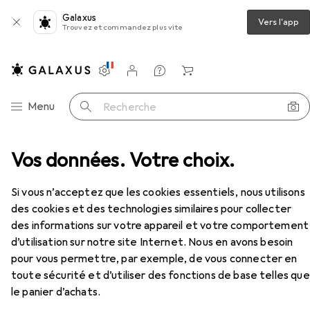
Galaxus
Vers l'app
Trouvez et commandez plus vite
Paramètres
Compte client
Listes de comparaison
Listes d'envies
Panier
Navigation par catégorie
Menu
Recherche
Casque micro de bureau
Vos données. Votre choix.
HP Poly EncorePro 320
Accessoires
Si vous n’acceptez que les cookies essentiels, nous utilisons
des cookies et des technologies similaires pour collecter
EUR
42,52
des informations sur votre appareil et votre comportement
HP
Poly EncorePro 320
d’utilisation sur notre site Internet. Nous en avons besoin
Filaire, USB-A, Skype
pour vous permettre, par exemple, de vous connecter en
toute sécurité et d’utiliser des fonctions de base telles que
le panier d’achats.