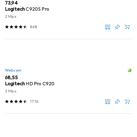
EUR
73,94
Logitech
C920S Pro
2 Mpx
868
Webcam
EUR
68,55
Logitech
HD Pro C920
2 Mpx
1776