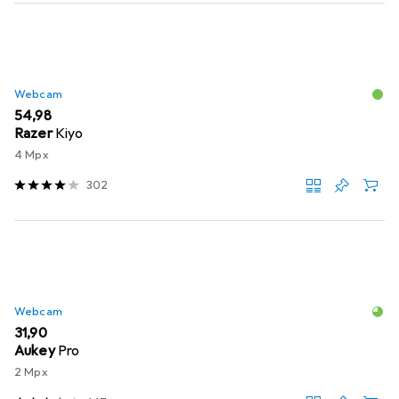
Webcam
EUR
54,98
Razer
Kiyo
4 Mpx
302
Webcam
EUR
31,90
Aukey
Pro
2 Mpx