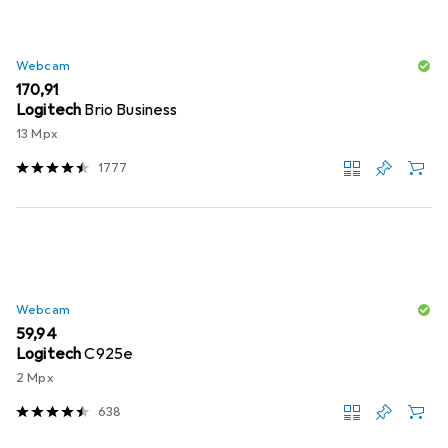
Webcam
EUR
170,91
Logitech
Brio Business
13 Mpx
1777
Webcam
EUR
59,94
Logitech
C925e
2 Mpx
638