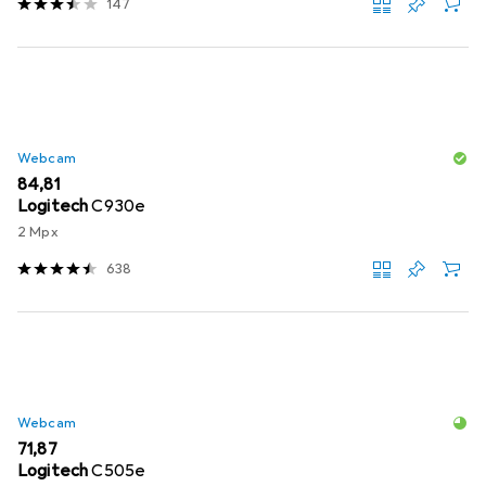
147
Webcam
EUR
84,81
Logitech
C930e
2 Mpx
638
Webcam
EUR
71,87
Logitech
C505e