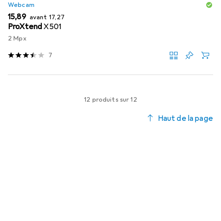
Webcam
EUR
EUR
15,89
avant
17,27
ProXtend
X501
2 Mpx
7
12 produits sur 12
Haut de la page