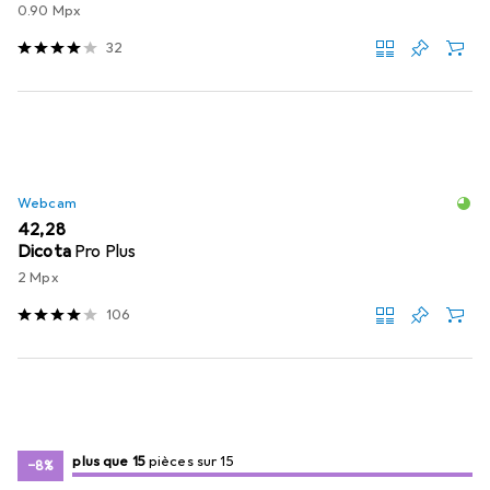
0.90 Mpx
32
Webcam
EUR
42,28
Dicota
Pro Plus
2 Mpx
106
15
15
plus que 15
/ 15
pièces sur 15
pièces sur 15
−8%