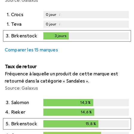
Source: Galaxus
1.
Crocs
i
0
jour
1.
Teva
i
0
jour
3.
Birkenstock
3
jours
3
jours
Comparer les 15 marques
Taux de retour
Fréquence à laquelle un produit de cette marque est
retourné dans la catégorie « Sandales ».
Source: Galaxus
3.
Salomon
14,3
%
14,3
%
4.
Rieker
14,6
%
14,6
%
5.
Birkenstock
15,8
%
15,8
%