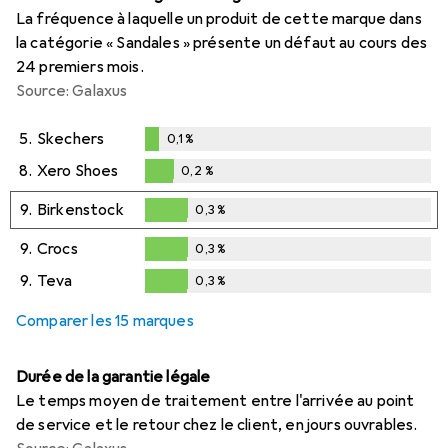
La fréquence à laquelle un produit de cette marque dans
la catégorie « Sandales » présente un défaut au cours des
24 premiers mois.
Source: Galaxus
5.
Skechers
0,1
%
0,1
%
8.
Xero Shoes
0,2
%
0,2
%
9.
Birkenstock
0,3
%
0,3
%
9.
Crocs
0,3
%
0,3
%
9.
Teva
0,3
%
0,3
%
Comparer les 15 marques
Durée de la garantie légale
Le temps moyen de traitement entre l'arrivée au point
de service et le retour chez le client, en jours ouvrables.