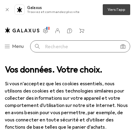
Galaxus
Vers l'app
Trouvez et commandez plus vite
Paramètres
Compte client
Listes de comparaison
Listes d'envies
Panier
Navigation par catégorie
Menu
Recherche
de
Vos données. Votre choix.
Tout en mode
Chaussures
Sandales
Birkenstock Kay
Si vous n’acceptez que les cookies essentiels, nous
utilisons des cookies et des technologies similaires pour
12 images
collecter des informations sur votre appareil et votre
comportement d’utilisation sur notre site Internet. Nous
EUR
105,71
en avons besoin pour vous permettre, par exemple, de
Birkenstock
Kay
vous connecter en toute sécurité et d’utiliser des
42
fonctions de base telles que le panier d’achats.