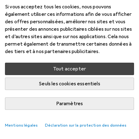
Prix en EUR TVA incl.
Si vous acceptez tous les cookies, nous pouvons
également utiliser ces informations afin de vous afficher
Marque
Évaluations
des offres personnalisées, améliorer nos sites et vous
Plus de produits
3
présenter des annonces publicitaires ciblées sur nos sites
Birkenstock
et d’autres sites ainsi que sur nos applications. Cela nous
permet également de transmettre certaines données à
des tiers et à nos partenaires publicitaires.
Livré entre ven, 21/8 et ven, 28/8
Plus de 10 pièces en stock chez le fournisseur
Tout accepter
M'informer si le produit est disponible plus tôt
Seuls les cookies essentiels
Ajouter au panier
Paramètres
Comparer
Ajouter à la liste
Mentions légales
Déclaration sur la protection des données
livraison gratuite